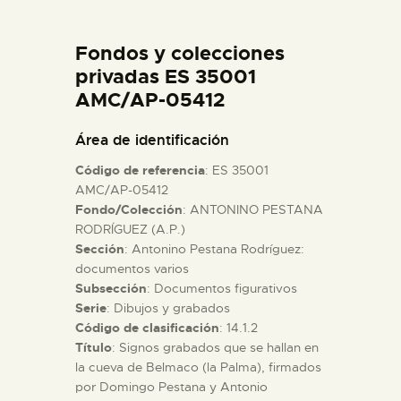
DIDÁCTICA
Fondos y colecciones
ESPAÑOL
privadas ES 35001
AMC/AP-05412
PREPARAR LA VISITA
Área de identificación
Código de referencia
: ES 35001
ACTIVIDADES
AMC/AP-05412
Fondo/Colección
: ANTONINO PESTANA
RODRÍGUEZ (A.P.)
█
Sección
: Antonino Pestana Rodríguez:
documentos varios
EL MUSEO
Subsección
: Documentos figurativos
Serie
: Dibujos y grabados
Código de clasificación
: 14.1.2
COLECCIONES
Título
: Signos grabados que se hallan en
la cueva de Belmaco (la Palma), firmados
por Domingo Pestana y Antonio
DIDÁCTICA