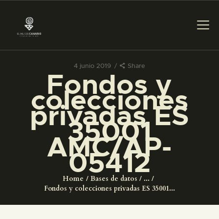
4 junio 2019
Share
Fondos y
PREPARAR LA VISITA
colecciones
privadas ES
ACTIVIDADES
35001
AMC/AP-
█
05412
EL MUSEO
Home
Bases de datos
...
Fondos y colecciones privadas ES 35001...
COLECCIONES