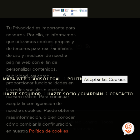
Tu Privacidad es importante para
nosotros. Por ello, te informamos
que utilizamos cookies propias y
de terceros para realizar análisis
de uso y medición de nuestra
página web con el fin de
personalizar contenidos,
publicidad, así como
MAPA WEB
AVISO LEGAL
POLÍTICA DE COOKIES
Aceptar las Cookies
proporcionar funcionalidades en
las redes sociales o analizar
HAZTE SEGUIDOR
HAZTE SOCIO / GUARDIÁN
CONTACTO
nuestro tráfico. Para continuar
acepta la configuración de
nuestras cookies. Puede obtener
más información, o bien conocer
Copyright © 2026 El Museo Canario · Todos
cómo cambiar la configuración,
los derechos reservados
en nuestra
Política de cookies