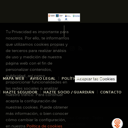
Tu Privacidad es importante para
nosotros. Por ello, te informamos
que utilizamos cookies propias y
de terceros para realizar análisis
de uso y medición de nuestra
página web con el fin de
personalizar contenidos,
publicidad, así como
MAPA WEB
AVISO LEGAL
POLÍTICA DE COOKIES
Aceptar las Cookies
proporcionar funcionalidades en
las redes sociales o analizar
HAZTE SEGUIDOR
HAZTE SOCIO / GUARDIÁN
CONTACTO
nuestro tráfico. Para continuar
acepta la configuración de
nuestras cookies. Puede obtener
más información, o bien conocer
Copyright © 2026 El Museo Canario · Todos
cómo cambiar la configuración,
los derechos reservados
en nuestra
Política de cookies