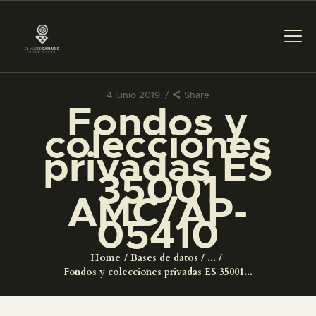
4 junio 2019
Share
Fondos y
PREPARAR LA VISITA
colecciones
privadas ES
ACTIVIDADES
35001
AMC/AP-
█
05410
EL MUSEO
Home
Bases de datos
...
Fondos y colecciones privadas ES 35001...
COLECCIONES