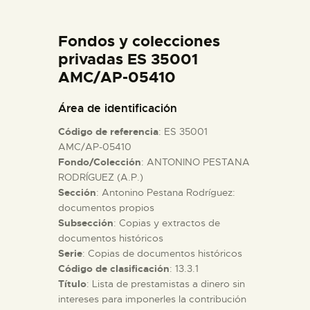
DIDÁCTICA
Fondos y colecciones
ESPAÑOL
privadas ES 35001
AMC/AP-05410
PREPARAR LA VISITA
Área de identificación
Código de referencia
: ES 35001
ACTIVIDADES
AMC/AP-05410
Fondo/Colección
: ANTONINO PESTANA
RODRÍGUEZ (A.P.)
█
Sección
: Antonino Pestana Rodríguez:
documentos propios
EL MUSEO
Subsección
: Copias y extractos de
documentos históricos
Serie
: Copias de documentos históricos
COLECCIONES
Código de clasificación
: 13.3.1
Título
: Lista de prestamistas a dinero sin
intereses para imponerles la contribución
DIDÁCTICA