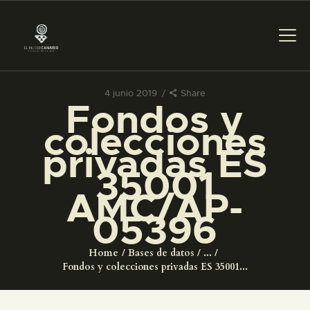
4 junio 2019
Share
Fondos y
PREPARAR LA VISITA
colecciones
privadas ES
ACTIVIDADES
35001
AMC/AP-
█
05396
EL MUSEO
Home
Bases de datos
...
Fondos y colecciones privadas ES 35001...
COLECCIONES