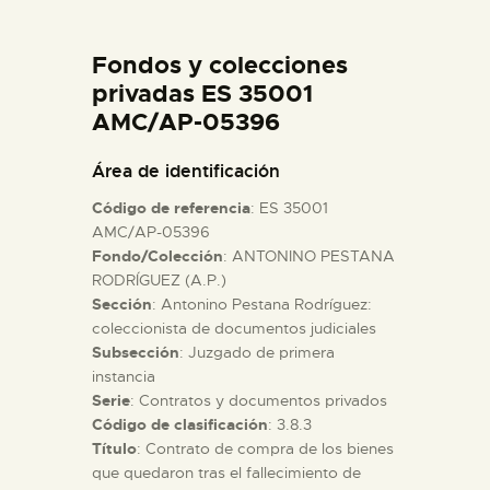
DIDÁCTICA
Fondos y colecciones
ESPAÑOL
privadas ES 35001
AMC/AP-05396
PREPARAR LA VISITA
Área de identificación
Código de referencia
: ES 35001
ACTIVIDADES
AMC/AP-05396
Fondo/Colección
: ANTONINO PESTANA
RODRÍGUEZ (A.P.)
█
Sección
: Antonino Pestana Rodríguez:
coleccionista de documentos judiciales
EL MUSEO
Subsección
: Juzgado de primera
instancia
Serie
: Contratos y documentos privados
COLECCIONES
Código de clasificación
: 3.8.3
Título
: Contrato de compra de los bienes
que quedaron tras el fallecimiento de
DIDÁCTICA