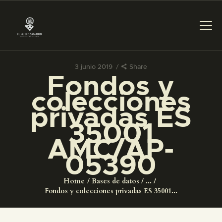
3 junio 2019
Share
Fondos y
PREPARAR LA VISITA
colecciones
privadas ES
ACTIVIDADES
35001
AMC/AP-
█
05390
EL MUSEO
Home
Bases de datos
...
Fondos y colecciones privadas ES 35001...
COLECCIONES