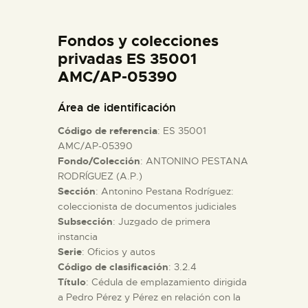
DIDÁCTICA
Fondos y colecciones
ESPAÑOL
privadas ES 35001
AMC/AP-05390
PREPARAR LA VISITA
Área de identificación
Código de referencia
: ES 35001
ACTIVIDADES
AMC/AP-05390
Fondo/Colección
: ANTONINO PESTANA
RODRÍGUEZ (A.P.)
█
Sección
: Antonino Pestana Rodríguez:
coleccionista de documentos judiciales
EL MUSEO
Subsección
: Juzgado de primera
instancia
Serie
: Oficios y autos
COLECCIONES
Código de clasificación
: 3.2.4
Título
: Cédula de emplazamiento dirigida
a Pedro Pérez y Pérez en relación con la
DIDÁCTICA