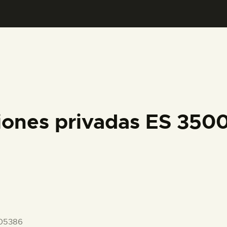
PREPARAR LA VISITA
ACTIVIDADES
█
EL MUSEO
iones privadas ES 35
COLECCIONES
DIDÁCTICA
ESPAÑOL
05386