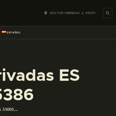
DOCTOR VERNEAU, 2, 35001
ESPAÑOL
rivadas ES
5386
 35001...