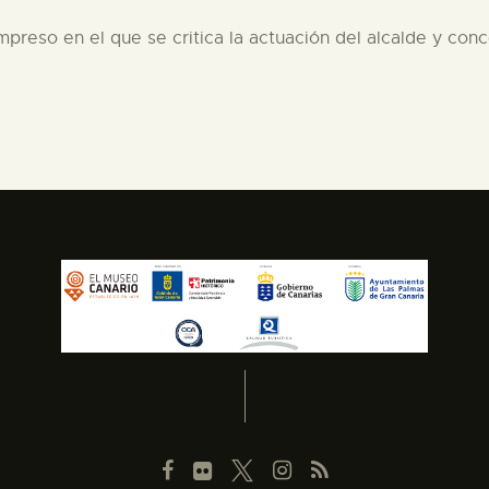
mpreso en el que se critica la actuación del alcalde y conc