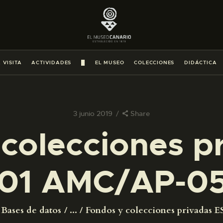
PREPARAR LA VISITA
ACTIVIDADES
 VISITA
ACTIVIDADES
█
EL MUSEO
COLECCIONES
DIDÁCTICA
█
EL MUSEO
3 junio 2019
Share
colecciones p
COLECCIONES
01 AMC/AP-0
DIDÁCTICA
ESPAÑOL
Bases de datos
...
Fondos y colecciones privadas ES