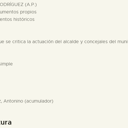
ODRÍGUEZ (A.P.)
cumentos propios
entos históricos
e se critica la actuación del alcalde y concejales del muni
simple
z, Antonino (acumulador)
tura