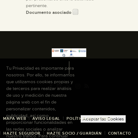
pertinente.
Documento asociado
Tu Privacidad es importante para
nosotros. Por ello, te informamos
que utilizamos cookies propias y
de terceros para realizar análisis
de uso y medición de nuestra
página web con el fin de
personalizar contenidos,
publicidad, así como
MAPA WEB
AVISO LEGAL
POLÍTICA DE COOKIES
Aceptar las Cookies
proporcionar funcionalidades en
las redes sociales o analizar
HAZTE SEGUIDOR
HAZTE SOCIO / GUARDIÁN
CONTACTO
nuestro tráfico. Para continuar