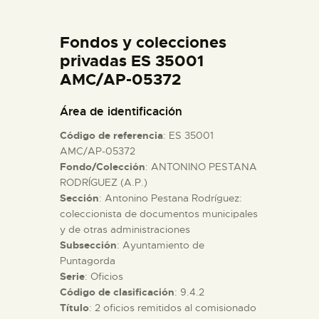
DIDÁCTICA
Fondos y colecciones
ESPAÑOL
privadas ES 35001
AMC/AP-05372
PREPARAR LA VISITA
Área de identificación
Código de referencia
: ES 35001
ACTIVIDADES
AMC/AP-05372
Fondo/Colección
: ANTONINO PESTANA
RODRÍGUEZ (A.P.)
█
Sección
: Antonino Pestana Rodríguez:
coleccionista de documentos municipales
EL MUSEO
y de otras administraciones
Subsección
: Ayuntamiento de
Puntagorda
COLECCIONES
Serie
: Oficios
Código de clasificación
: 9.4.2
Título
: 2 oficios remitidos al comisionado
DIDÁCTICA