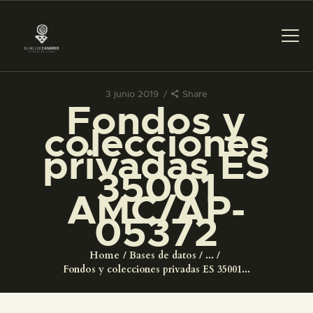
3 junio 2019
Share
Fondos y
PREPARAR LA VISITA
colecciones
privadas ES
ACTIVIDADES
35001
AMC/AP-
█
05372
EL MUSEO
Home
Bases de datos
...
Fondos y colecciones privadas ES 35001...
COLECCIONES