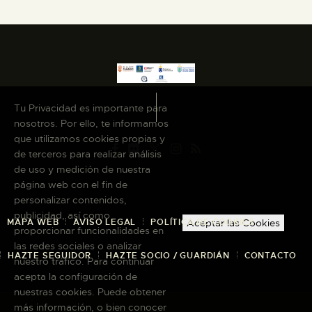
Tu Privacidad es importante para
nosotros. Por ello, te informamos
que utilizamos cookies propias y
de terceros para realizar análisis
de uso y medición de nuestra
página web con el fin de
personalizar contenidos,
publicidad, así como
MAPA WEB
AVISO LEGAL
POLÍTICA DE COOKIES
Aceptar las Cookies
proporcionar funcionalidades en
las redes sociales o analizar
HAZTE SEGUIDOR
HAZTE SOCIO / GUARDIÁN
CONTACTO
nuestro tráfico. Para continuar
acepta la configuración de
nuestras cookies. Puede obtener
más información, o bien conocer