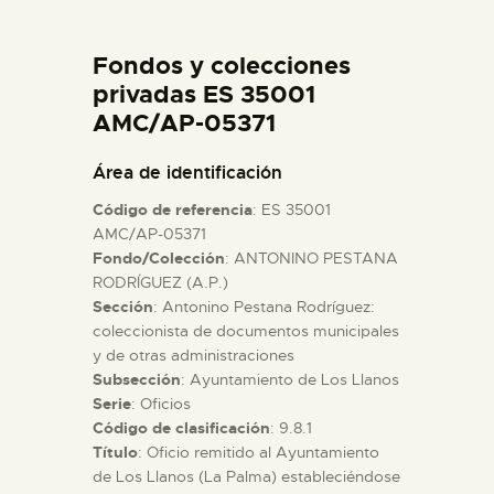
DIDÁCTICA
Fondos y colecciones
ESPAÑOL
privadas ES 35001
AMC/AP-05371
PREPARAR LA VISITA
Área de identificación
Código de referencia
: ES 35001
ACTIVIDADES
AMC/AP-05371
Fondo/Colección
: ANTONINO PESTANA
RODRÍGUEZ (A.P.)
█
Sección
: Antonino Pestana Rodríguez:
coleccionista de documentos municipales
EL MUSEO
y de otras administraciones
Subsección
: Ayuntamiento de Los Llanos
Serie
: Oficios
COLECCIONES
Código de clasificación
: 9.8.1
Título
: Oficio remitido al Ayuntamiento
de Los Llanos (La Palma) estableciéndose
DIDÁCTICA