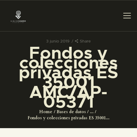
3 junio 2019
Share
Fondos y
PREPARAR LA VISITA
colecciones
privadas ES
ACTIVIDADES
35001
AMC/AP-
█
05371
EL MUSEO
Home
Bases de datos
...
Fondos y colecciones privadas ES 35001...
COLECCIONES