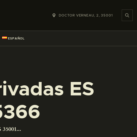
DOCTOR VERNEAU, 2, 35001
ESPAÑOL
rivadas ES
5366
 35001...