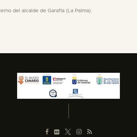
erno del alcalde de Garafía (La Palma).