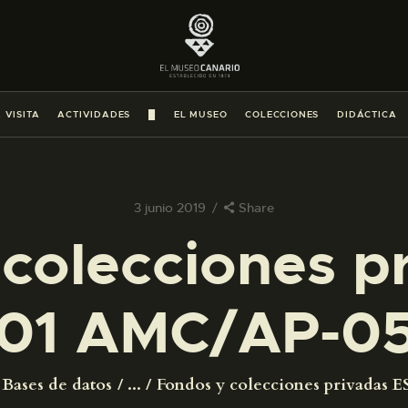
PREPARAR LA VISITA
ACTIVIDADES
 VISITA
ACTIVIDADES
█
EL MUSEO
COLECCIONES
DIDÁCTICA
█
EL MUSEO
3 junio 2019
Share
colecciones p
COLECCIONES
01 AMC/AP-0
DIDÁCTICA
ESPAÑOL
Bases de datos
...
Fondos y colecciones privadas ES