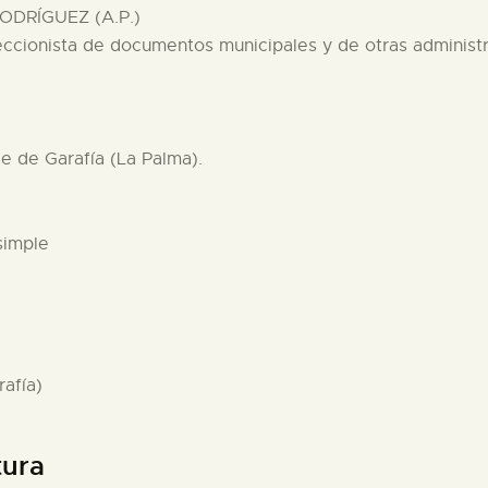
ODRÍGUEZ (A.P.)
eccionista de documentos municipales y de otras administ
e de Garafía (La Palma).
simple
afía)
tura