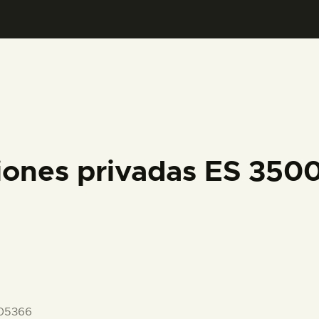
PREPARAR LA VISITA
ACTIVIDADES
█
EL MUSEO
iones privadas ES 35
COLECCIONES
DIDÁCTICA
ESPAÑOL
05366