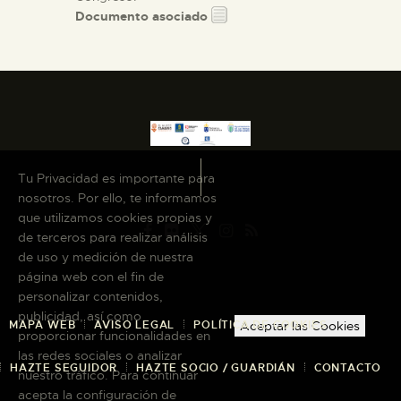
Documento asociado
Tu Privacidad es importante para
nosotros. Por ello, te informamos
que utilizamos cookies propias y
de terceros para realizar análisis
de uso y medición de nuestra
página web con el fin de
personalizar contenidos,
publicidad, así como
MAPA WEB
AVISO LEGAL
POLÍTICA DE COOKIES
Aceptar las Cookies
proporcionar funcionalidades en
las redes sociales o analizar
HAZTE SEGUIDOR
HAZTE SOCIO / GUARDIÁN
CONTACTO
nuestro tráfico. Para continuar
acepta la configuración de