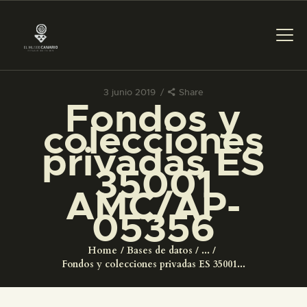
3 junio 2019
Share
Fondos y
PREPARAR LA VISITA
colecciones
privadas ES
ACTIVIDADES
35001
AMC/AP-
█
05356
EL MUSEO
Home
Bases de datos
...
Fondos y colecciones privadas ES 35001...
COLECCIONES