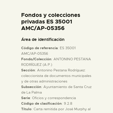
DIDÁCTICA
Fondos y colecciones
ESPAÑOL
privadas ES 35001
AMC/AP-05356
PREPARAR LA VISITA
Área de identificación
Código de referencia
: ES 35001
ACTIVIDADES
AMC/AP-05356
Fondo/Colección
: ANTONINO PESTANA
RODRÍGUEZ (A.P.)
█
Sección
: Antonino Pestana Rodríguez:
coleccionista de documentos municipales
EL MUSEO
y de otras administraciones
Subsección
: Ayuntamiento de Santa Cruz
de La Palma
COLECCIONES
Serie
: Oficios y correspondencia
Código de clasificación
: 9.2.8
Título
: Carta remitida por José Murphy al
DIDÁCTICA