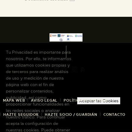
Tu Privacidad es importante para
nosotros. Por ello, te informamos
que utilizamos cookies propias y
de terceros para realizar análisis
de uso y medición de nuestra
página web con el fin de
personalizar contenidos,
publicidad, así como
MAPA WEB
AVISO LEGAL
POLÍTICA DE COOKIES
Aceptar las Cookies
proporcionar funcionalidades en
las redes sociales o analizar
HAZTE SEGUIDOR
HAZTE SOCIO / GUARDIÁN
CONTACTO
nuestro tráfico. Para continuar
acepta la configuración de
nuestras cookies. Puede obtener