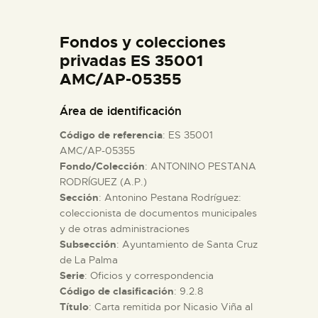
DIDÁCTICA
Fondos y colecciones
ESPAÑOL
privadas ES 35001
AMC/AP-05355
PREPARAR LA VISITA
Área de identificación
Código de referencia
: ES 35001
ACTIVIDADES
AMC/AP-05355
Fondo/Colección
: ANTONINO PESTANA
RODRÍGUEZ (A.P.)
█
Sección
: Antonino Pestana Rodríguez:
coleccionista de documentos municipales
EL MUSEO
y de otras administraciones
Subsección
: Ayuntamiento de Santa Cruz
de La Palma
COLECCIONES
Serie
: Oficios y correspondencia
Código de clasificación
: 9.2.8
Título
: Carta remitida por Nicasio Viña al
DIDÁCTICA