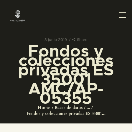
3 junio 2019
Share
Fondos y
PREPARAR LA VISITA
colecciones
privadas ES
ACTIVIDADES
35001
AMC/AP-
█
05355
EL MUSEO
Home
Bases de datos
...
Fondos y colecciones privadas ES 35001...
COLECCIONES