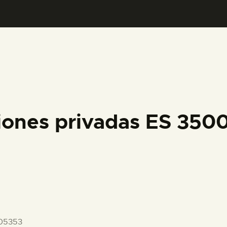
PREPARAR LA VISITA
ACTIVIDADES
█
EL MUSEO
iones privadas ES 35
COLECCIONES
DIDÁCTICA
ESPAÑOL
05353