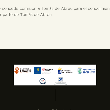
se concede comisión a Tomás de Abreu para el conocimient
or parte de Tomás de Abreu.