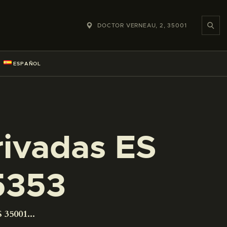
DOCTOR VERNEAU, 2, 35001
ESPAÑOL
rivadas ES
5353
 35001...