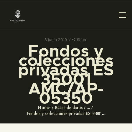
3 junio 2019
Share
Fondos y
PREPARAR LA VISITA
colecciones
privadas ES
ACTIVIDADES
35001
AMC/AP-
█
05350
EL MUSEO
Home
Bases de datos
...
Fondos y colecciones privadas ES 35001...
COLECCIONES