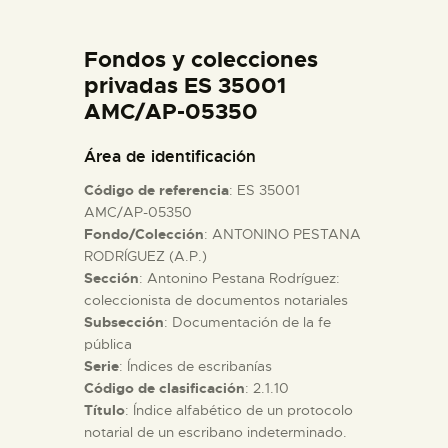
DIDÁCTICA
Fondos y colecciones
ESPAÑOL
privadas ES 35001
AMC/AP-05350
PREPARAR LA VISITA
Área de identificación
Código de referencia
: ES 35001
ACTIVIDADES
AMC/AP-05350
Fondo/Colección
: ANTONINO PESTANA
RODRÍGUEZ (A.P.)
█
Sección
: Antonino Pestana Rodríguez:
coleccionista de documentos notariales
EL MUSEO
Subsección
: Documentación de la fe
pública
Serie
: Índices de escribanías
COLECCIONES
Código de clasificación
: 2.1.10
Título
: Índice alfabético de un protocolo
notarial de un escribano indeterminado.
DIDÁCTICA