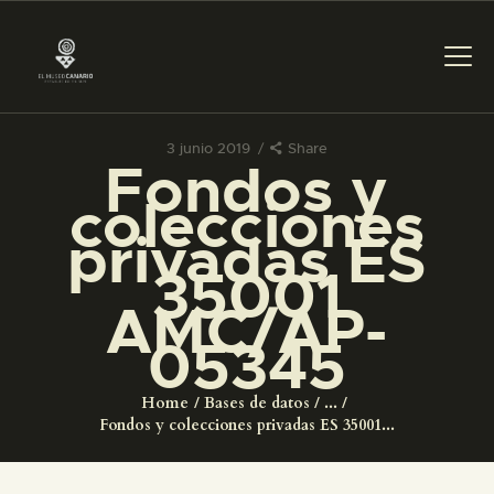
3 junio 2019
Share
Fondos y
PREPARAR LA VISITA
colecciones
privadas ES
ACTIVIDADES
35001
AMC/AP-
█
05345
EL MUSEO
Home
Bases de datos
...
Fondos y colecciones privadas ES 35001...
COLECCIONES