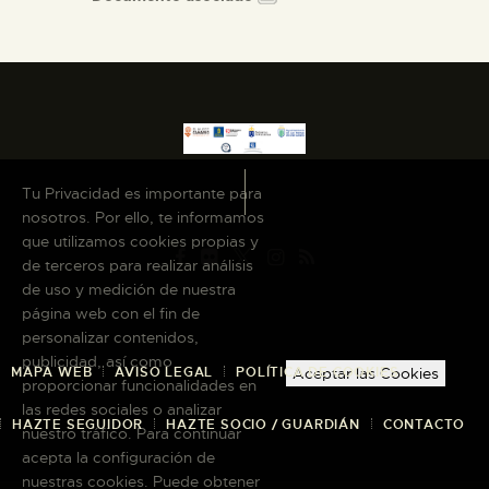
Tu Privacidad es importante para
nosotros. Por ello, te informamos
que utilizamos cookies propias y
de terceros para realizar análisis
de uso y medición de nuestra
página web con el fin de
personalizar contenidos,
publicidad, así como
MAPA WEB
AVISO LEGAL
POLÍTICA DE COOKIES
Aceptar las Cookies
proporcionar funcionalidades en
las redes sociales o analizar
HAZTE SEGUIDOR
HAZTE SOCIO / GUARDIÁN
CONTACTO
nuestro tráfico. Para continuar
acepta la configuración de
nuestras cookies. Puede obtener