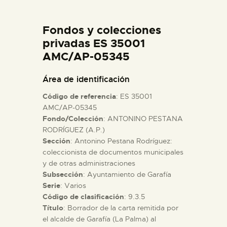
DIDÁCTICA
Fondos y colecciones
ESPAÑOL
privadas ES 35001
AMC/AP-05345
PREPARAR LA VISITA
Área de identificación
Código de referencia
: ES 35001
ACTIVIDADES
AMC/AP-05345
Fondo/Colección
: ANTONINO PESTANA
RODRÍGUEZ (A.P.)
█
Sección
: Antonino Pestana Rodríguez:
coleccionista de documentos municipales
EL MUSEO
y de otras administraciones
Subsección
: Ayuntamiento de Garafía
Serie
: Varios
COLECCIONES
Código de clasificación
: 9.3.5
Título
: Borrador de la carta remitida por
el alcalde de Garafía (La Palma) al
DIDÁCTICA