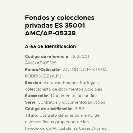
DIDÁCTICA
Fondos y colecciones
ESPAÑOL
privadas ES 35001
AMC/AP-05329
PREPARAR LA VISITA
Área de identificación
Código de referencia
: ES 35001
ACTIVIDADES
AMC/AP-05329
Fondo/Colección
: ANTONINO PESTANA
RODRÍGUEZ (A.P.)
█
Sección
: Antonino Pestana Rodríguez:
coleccionista de documentos judiciales
EL MUSEO
Subsección
: Documentación jurídica
Serie
: Contratos y documentos privados
Código de clasificación
: 3.8.3
COLECCIONES
Título
: Contrato de arrendamiento de
diversas fincas propiedad de los
herederos de Miguel de las Casas Álvarez,
DIDÁCTICA