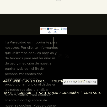
Tu Privacidad es importante para
nosotros. Por ello, te informamos
que utilizamos cookies propias y
de terceros para realizar análisis
de uso y medición de nuestra
página web con el fin de
personalizar contenidos,
publicidad, así como
MAPA WEB
AVISO LEGAL
POLÍTICA DE COOKIES
Aceptar las Cookies
proporcionar funcionalidades en
las redes sociales o analizar
HAZTE SEGUIDOR
HAZTE SOCIO / GUARDIÁN
CONTACTO
nuestro tráfico. Para continuar
acepta la configuración de
nuestras cookies. Puede obtener