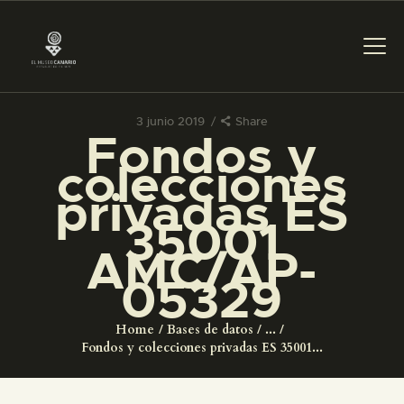
3 junio 2019
Share
Fondos y
PREPARAR LA VISITA
colecciones
privadas ES
ACTIVIDADES
35001
AMC/AP-
█
05329
EL MUSEO
Home
Bases de datos
...
Fondos y colecciones privadas ES 35001...
COLECCIONES