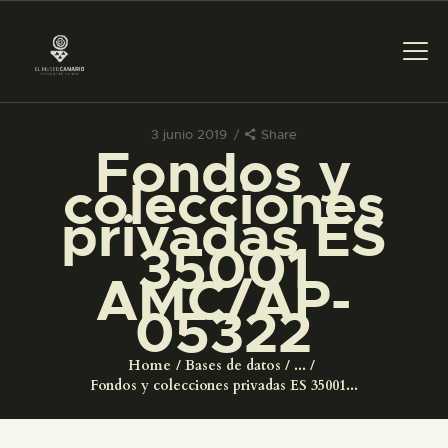
3 junio 2019
Share
Fondos y
PREPARAR LA VISITA
colecciones
privadas ES
ACTIVIDADES
35001
AMC/AP-
█
05322
EL MUSEO
Home
Bases de datos
...
Fondos y colecciones privadas ES 35001...
COLECCIONES