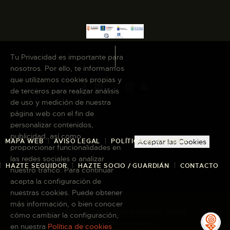
Tu Privacidad es importante para
nosotros. Por ello, te informamos
que utilizamos cookies propias y
de terceros para realizar análisis
de uso y medición de nuestra
página web con el fin de
personalizar contenidos,
publicidad, así como
MAPA WEB
AVISO LEGAL
POLÍTICA DE COOKIES
Aceptar las Cookies
proporcionar funcionalidades en
las redes sociales o analizar
HAZTE SEGUIDOR
HAZTE SOCIO / GUARDIÁN
CONTACTO
nuestro tráfico. Para continuar
acepta la configuración de
nuestras cookies. Puede obtener
más información, o bien conocer
Copyright © 2026 El Museo Canario · Todos
cómo cambiar la configuración,
los derechos reservados
en nuestra
Política de cookies