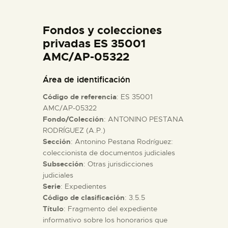
DIDÁCTICA
Fondos y colecciones
ESPAÑOL
privadas ES 35001
AMC/AP-05322
PREPARAR LA VISITA
Área de identificación
Código de referencia
: ES 35001
ACTIVIDADES
AMC/AP-05322
Fondo/Colección
: ANTONINO PESTANA
RODRÍGUEZ (A.P.)
█
Sección
: Antonino Pestana Rodríguez:
coleccionista de documentos judiciales
EL MUSEO
Subsección
: Otras jurisdicciones
judiciales
Serie
: Expedientes
COLECCIONES
Código de clasificación
: 3.5.5
Título
: Fragmento del expediente
informativo sobre los honorarios que
DIDÁCTICA