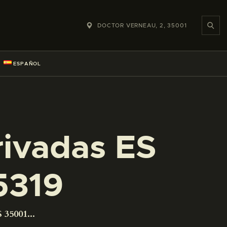
DOCTOR VERNEAU, 2, 35001
ESPAÑOL
rivadas ES
5319
 35001...