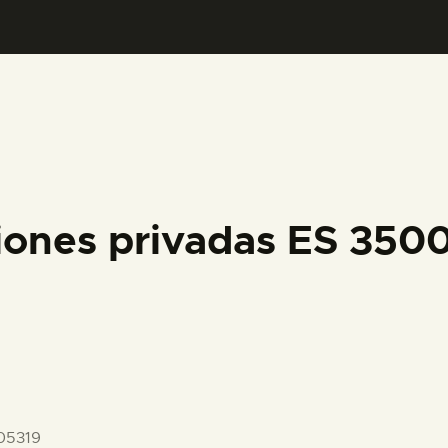
PREPARAR LA VISITA
ACTIVIDADES
█
EL MUSEO
iones privadas ES 35
COLECCIONES
DIDÁCTICA
ESPAÑOL
05319