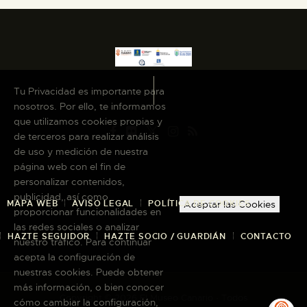
Tu Privacidad es importante para
nosotros. Por ello, te informamos
que utilizamos cookies propias y
de terceros para realizar análisis
de uso y medición de nuestra
página web con el fin de
personalizar contenidos,
publicidad, así como
MAPA WEB
AVISO LEGAL
POLÍTICA DE COOKIES
Aceptar las Cookies
proporcionar funcionalidades en
las redes sociales o analizar
HAZTE SEGUIDOR
HAZTE SOCIO / GUARDIÁN
CONTACTO
nuestro tráfico. Para continuar
acepta la configuración de
nuestras cookies. Puede obtener
más información, o bien conocer
Copyright © 2026 El Museo Canario · Todos
cómo cambiar la configuración,