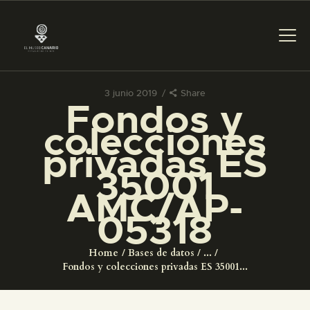
3 junio 2019
Share
Fondos y
PREPARAR LA VISITA
colecciones
privadas ES
ACTIVIDADES
35001
AMC/AP-
█
05318
EL MUSEO
Home
Bases de datos
...
Fondos y colecciones privadas ES 35001...
COLECCIONES