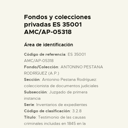
DIDÁCTICA
Fondos y colecciones
ESPAÑOL
privadas ES 35001
AMC/AP-05318
PREPARAR LA VISITA
Área de identificación
Código de referencia
: ES 35001
ACTIVIDADES
AMC/AP-05318
Fondo/Colección
: ANTONINO PESTANA
RODRÍGUEZ (A.P.)
█
Sección
: Antonino Pestana Rodríguez:
coleccionista de documentos judiciales
EL MUSEO
Subsección
: Juzgado de primera
instancia
Serie
: Inventarios de expedientes
COLECCIONES
Código de clasificación
: 3.2.8
Título
: Testimonio de las causas
criminales incluidas en 1845 en la
DIDÁCTICA