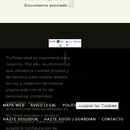
Documento asociado
Tu Privacidad es importante para
nosotros. Por ello, te informamos
que utilizamos cookies propias y
de terceros para realizar análisis
de uso y medición de nuestra
página web con el fin de
personalizar contenidos,
publicidad, así como
MAPA WEB
AVISO LEGAL
POLÍTICA DE COOKIES
Aceptar las Cookies
proporcionar funcionalidades en
las redes sociales o analizar
HAZTE SEGUIDOR
HAZTE SOCIO / GUARDIÁN
CONTACTO
nuestro tráfico. Para continuar
acepta la configuración de