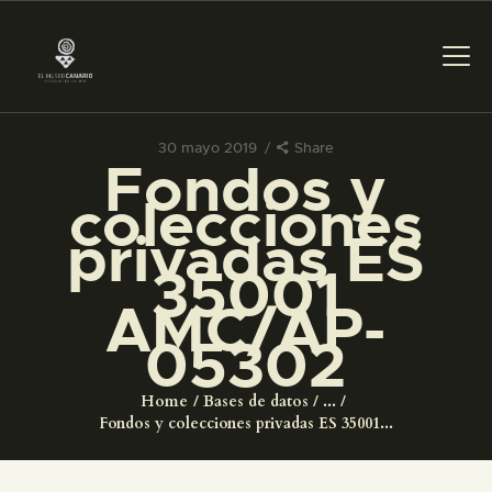
30 mayo 2019
Share
Fondos y
PREPARAR LA VISITA
colecciones
privadas ES
ACTIVIDADES
35001
AMC/AP-
█
05302
EL MUSEO
Home
Bases de datos
...
Fondos y colecciones privadas ES 35001...
COLECCIONES