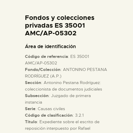
DIDÁCTICA
Fondos y colecciones
ESPAÑOL
privadas ES 35001
AMC/AP-05302
PREPARAR LA VISITA
Área de identificación
Código de referencia
: ES 35001
ACTIVIDADES
AMC/AP-05302
Fondo/Colección
: ANTONINO PESTANA
RODRÍGUEZ (A.P.)
█
Sección
: Antonino Pestana Rodríguez:
coleccionista de documentos judiciales
EL MUSEO
Subsección
: Juzgado de primera
instancia
Serie
: Causas civiles
COLECCIONES
Código de clasificación
: 3.2.1
Título
: Expediente sobre el escrito de
reposición interpuesto por Rafael
DIDÁCTICA