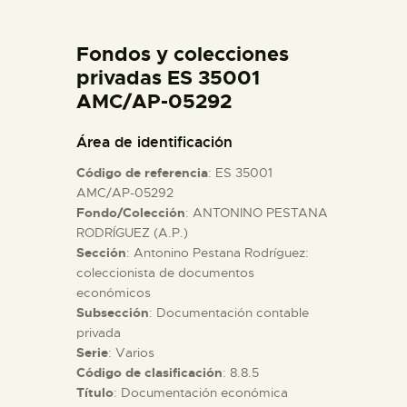
DIDÁCTICA
Fondos y colecciones
ESPAÑOL
privadas ES 35001
AMC/AP-05292
PREPARAR LA VISITA
Área de identificación
Código de referencia
: ES 35001
ACTIVIDADES
AMC/AP-05292
Fondo/Colección
: ANTONINO PESTANA
RODRÍGUEZ (A.P.)
█
Sección
: Antonino Pestana Rodríguez:
coleccionista de documentos
EL MUSEO
económicos
Subsección
: Documentación contable
privada
COLECCIONES
Serie
: Varios
Código de clasificación
: 8.8.5
Título
: Documentación económica
DIDÁCTICA