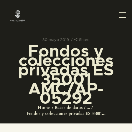
30 mayo 2019
Share
Fondos y
PREPARAR LA VISITA
colecciones
privadas ES
ACTIVIDADES
35001
AMC/AP-
█
05292
EL MUSEO
Home
Bases de datos
...
Fondos y colecciones privadas ES 35001...
COLECCIONES