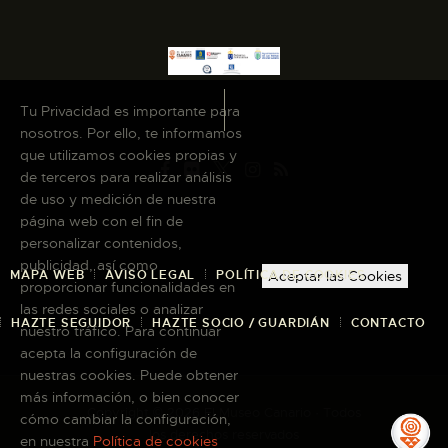
Tu Privacidad es importante para
nosotros. Por ello, te informamos
que utilizamos cookies propias y
de terceros para realizar análisis
de uso y medición de nuestra
página web con el fin de
personalizar contenidos,
publicidad, así como
MAPA WEB
AVISO LEGAL
POLÍTICA DE COOKIES
Aceptar las Cookies
proporcionar funcionalidades en
las redes sociales o analizar
HAZTE SEGUIDOR
HAZTE SOCIO / GUARDIÁN
CONTACTO
nuestro tráfico. Para continuar
acepta la configuración de
nuestras cookies. Puede obtener
más información, o bien conocer
Copyright © 2026 El Museo Canario · Todos
cómo cambiar la configuración,
los derechos reservados
en nuestra
Política de cookies