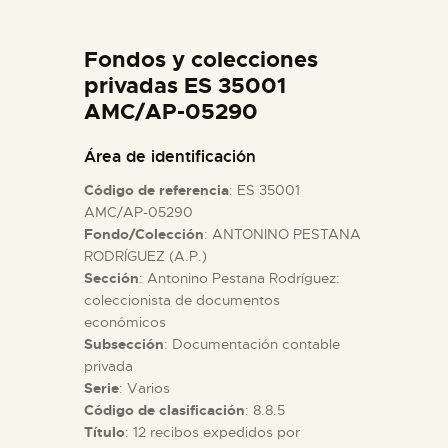
DIDÁCTICA
Fondos y colecciones
ESPAÑOL
privadas ES 35001
AMC/AP-05290
PREPARAR LA VISITA
Área de identificación
Código de referencia
: ES 35001
ACTIVIDADES
AMC/AP-05290
Fondo/Colección
: ANTONINO PESTANA
RODRÍGUEZ (A.P.)
█
Sección
: Antonino Pestana Rodríguez:
coleccionista de documentos
EL MUSEO
económicos
Subsección
: Documentación contable
privada
COLECCIONES
Serie
: Varios
Código de clasificación
: 8.8.5
Título
: 12 recibos expedidos por
DIDÁCTICA