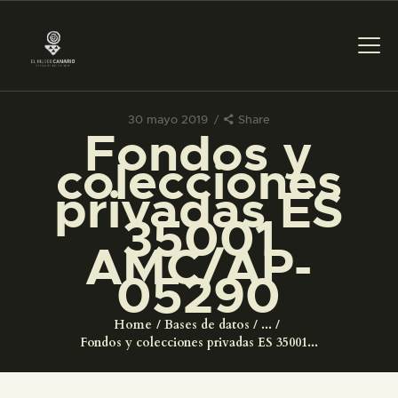
30 mayo 2019
Share
Fondos y
PREPARAR LA VISITA
colecciones
privadas ES
ACTIVIDADES
35001
AMC/AP-
█
05290
EL MUSEO
Home
Bases de datos
...
Fondos y colecciones privadas ES 35001...
COLECCIONES