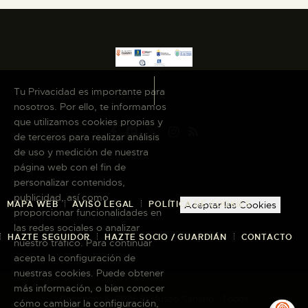
Tu Privacidad es importante para
nosotros. Por ello, te informamos
que utilizamos cookies propias y
de terceros para realizar análisis
de uso y medición de nuestra
página web con el fin de
personalizar contenidos,
publicidad, así como
MAPA WEB
AVISO LEGAL
POLÍTICA DE COOKIES
Aceptar las Cookies
proporcionar funcionalidades en
las redes sociales o analizar
HAZTE SEGUIDOR
HAZTE SOCIO / GUARDIÁN
CONTACTO
nuestro tráfico. Para continuar
acepta la configuración de
nuestras cookies. Puede obtener
más información, o bien conocer
Copyright © 2026 El Museo Canario · Todos
cómo cambiar la configuración,