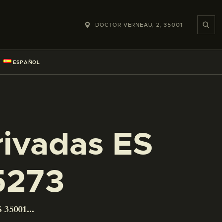
DOCTOR VERNEAU, 2, 35001
ESPAÑOL
rivadas ES
5273
 35001...