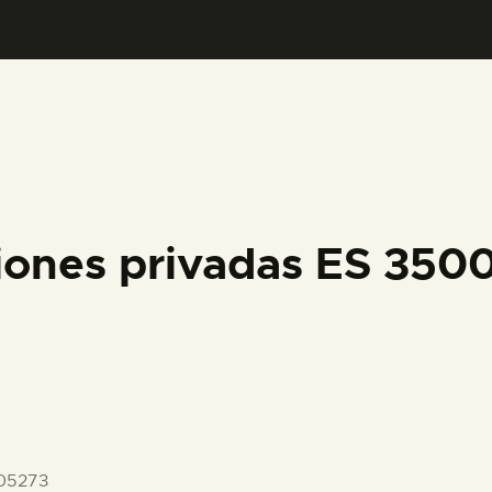
PREPARAR LA VISITA
ACTIVIDADES
█
EL MUSEO
iones privadas ES 35
COLECCIONES
DIDÁCTICA
ESPAÑOL
05273