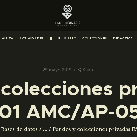
PREPARAR LA VISITA
ACTIVIDADES
 VISITA
ACTIVIDADES
█
EL MUSEO
COLECCIONES
DIDÁCTICA
█
EL MUSEO
29 mayo 2019
Share
colecciones p
COLECCIONES
01 AMC/AP-0
DIDÁCTICA
ESPAÑOL
Bases de datos
...
Fondos y colecciones privadas ES