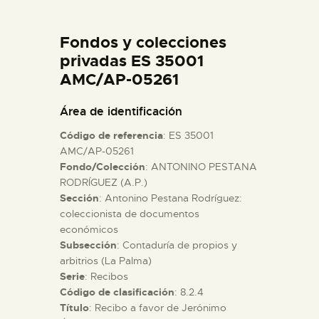
DIDÁCTICA
Fondos y colecciones
ESPAÑOL
privadas ES 35001
AMC/AP-05261
PREPARAR LA VISITA
Área de identificación
Código de referencia
: ES 35001
ACTIVIDADES
AMC/AP-05261
Fondo/Colección
: ANTONINO PESTANA
RODRÍGUEZ (A.P.)
█
Sección
: Antonino Pestana Rodríguez:
coleccionista de documentos
EL MUSEO
económicos
Subsección
: Contaduría de propios y
arbitrios (La Palma)
COLECCIONES
Serie
: Recibos
Código de clasificación
: 8.2.4
Título
: Recibo a favor de Jerónimo
DIDÁCTICA