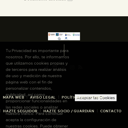
Tu Privacidad es importante para
nosotros. Por ello, te informamos
que utilizamos cookies propias y
de terceros para realizar análisis
de uso y medición de nuestra
página web con el fin de
personalizar contenidos,
publicidad, así como
MAPA WEB
AVISO LEGAL
POLÍTICA DE COOKIES
Aceptar las Cookies
proporcionar funcionalidades en
las redes sociales o analizar
HAZTE SEGUIDOR
HAZTE SOCIO / GUARDIÁN
CONTACTO
nuestro tráfico. Para continuar
acepta la configuración de
nuestras cookies. Puede obtener