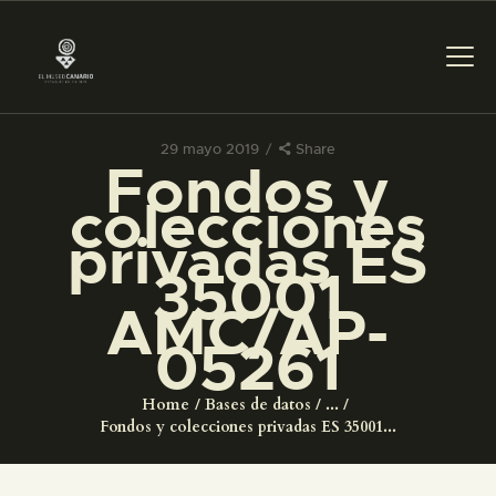
29 mayo 2019
Share
Fondos y
PREPARAR LA VISITA
colecciones
privadas ES
ACTIVIDADES
35001
AMC/AP-
█
05261
EL MUSEO
Home
Bases de datos
...
Fondos y colecciones privadas ES 35001...
COLECCIONES