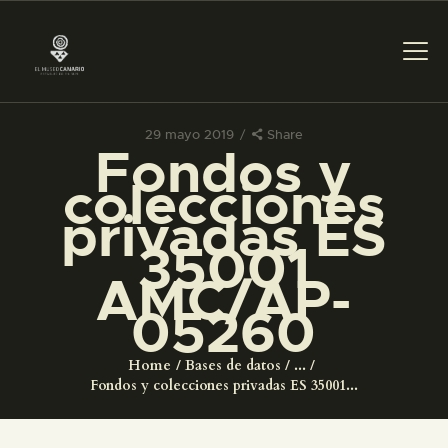
29 mayo 2019
Share
Fondos y
PREPARAR LA VISITA
colecciones
privadas ES
ACTIVIDADES
35001
AMC/AP-
█
05260
EL MUSEO
Home
Bases de datos
...
Fondos y colecciones privadas ES 35001...
COLECCIONES