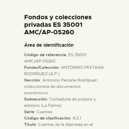
DIDÁCTICA
Fondos y colecciones
ESPAÑOL
privadas ES 35001
AMC/AP-05260
PREPARAR LA VISITA
Área de identificación
Código de referencia
: ES 35001
ACTIVIDADES
AMC/AP-05260
Fondo/Colección
: ANTONINO PESTANA
RODRÍGUEZ (A.P.)
█
Sección
: Antonino Pestana Rodríguez:
coleccionista de documentos
EL MUSEO
económicos
Subsección
: Contaduría de propios y
arbitrios (La Palma)
COLECCIONES
Serie
: Cuentas
Código de clasificación
: 8.2.1
Título
: Cuentas de la Alameda en el
DIDÁCTICA