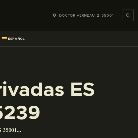
DOCTOR VERNEAU, 2, 35001
ESPAÑOL
rivadas ES
5239
 35001...