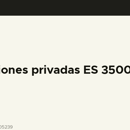
PREPARAR LA VISITA
ACTIVIDADES
█
EL MUSEO
iones privadas ES 35
COLECCIONES
DIDÁCTICA
ESPAÑOL
05239