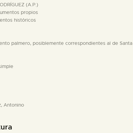
ODRÍGUEZ (A.P.)
cumentos propios
entos históricos
iento palmero, posiblemente correspondientes al de Santa
simple
z, Antonino
tura