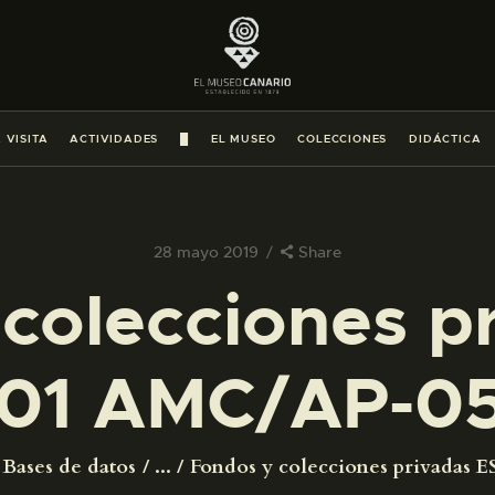
PREPARAR LA VISITA
ACTIVIDADES
 VISITA
ACTIVIDADES
█
EL MUSEO
COLECCIONES
DIDÁCTICA
█
EL MUSEO
28 mayo 2019
Share
colecciones p
COLECCIONES
01 AMC/AP-0
DIDÁCTICA
ESPAÑOL
Bases de datos
...
Fondos y colecciones privadas ES