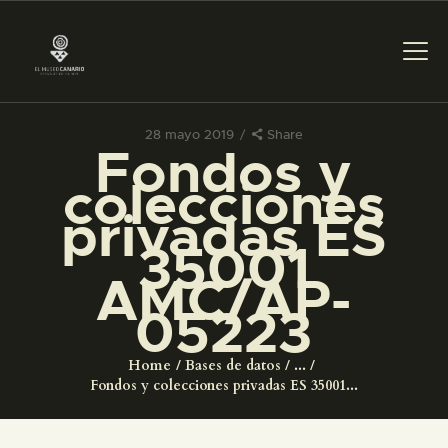
28 mayo 2019
Share
Fondos y
PREPARAR LA VISITA
colecciones
privadas ES
ACTIVIDADES
35001
AMC/AP-
█
05223
EL MUSEO
Home
Bases de datos
...
Fondos y colecciones privadas ES 35001...
COLECCIONES