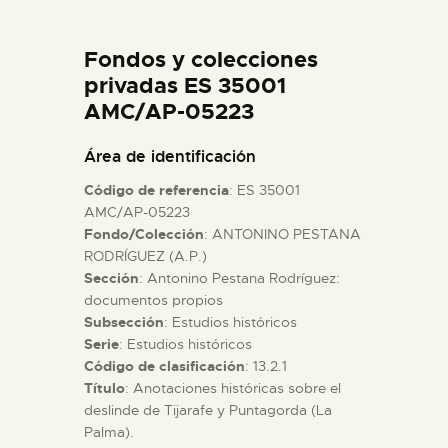
DIDÁCTICA
Fondos y colecciones
ESPAÑOL
privadas ES 35001
AMC/AP-05223
PREPARAR LA VISITA
Área de identificación
Código de referencia
: ES 35001
ACTIVIDADES
AMC/AP-05223
Fondo/Colección
: ANTONINO PESTANA
RODRÍGUEZ (A.P.)
█
Sección
: Antonino Pestana Rodríguez:
documentos propios
EL MUSEO
Subsección
: Estudios históricos
Serie
: Estudios históricos
Código de clasificación
: 13.2.1
COLECCIONES
Título
: Anotaciones históricas sobre el
deslinde de Tijarafe y Puntagorda (La
Palma).
DIDÁCTICA