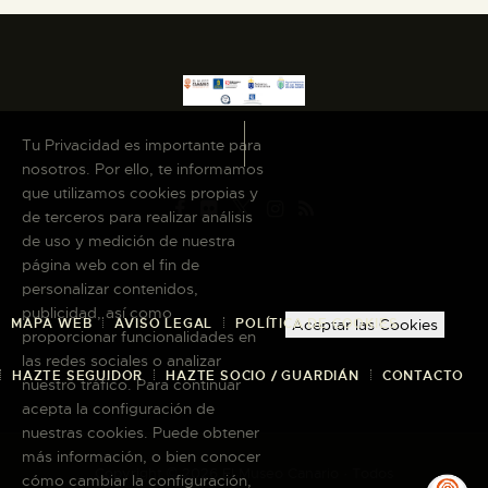
Tu Privacidad es importante para
nosotros. Por ello, te informamos
que utilizamos cookies propias y
de terceros para realizar análisis
de uso y medición de nuestra
página web con el fin de
personalizar contenidos,
publicidad, así como
MAPA WEB
AVISO LEGAL
POLÍTICA DE COOKIES
Aceptar las Cookies
proporcionar funcionalidades en
las redes sociales o analizar
HAZTE SEGUIDOR
HAZTE SOCIO / GUARDIÁN
CONTACTO
nuestro tráfico. Para continuar
acepta la configuración de
nuestras cookies. Puede obtener
más información, o bien conocer
Copyright © 2026 El Museo Canario · Todos
cómo cambiar la configuración,