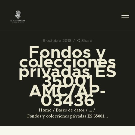
8 octubre 2018
Share
Fondos y
PREPARAR LA VISITA
colecciones
privadas ES
ACTIVIDADES
35001
AMC/AP-
█
03436
EL MUSEO
Home
Bases de datos
...
Fondos y colecciones privadas ES 35001...
COLECCIONES