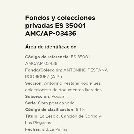
DIDÁCTICA
Fondos y colecciones
ESPAÑOL
privadas ES 35001
AMC/AP-03436
PREPARAR LA VISITA
Área de identificación
Código de referencia
: ES 35001
ACTIVIDADES
AMC/AP-03436
Fondo/Colección
: ANTONINO PESTANA
RODRÍGUEZ (A.P.)
█
Sección
: Antonino Pestana Rodríguez:
coleccionista de documentos literarios
EL MUSEO
Subsección
: Poesía
Serie
: Obra poética varia
Código de clasificación
: 6.1.5
COLECCIONES
Título
: La Lesbia, Canción de Corina y
Las Plegarias.
Fechas
: s.d.La Palma
DIDÁCTICA