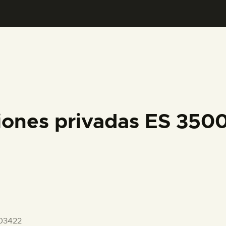
PREPARAR LA VISITA
ACTIVIDADES
█
EL MUSEO
iones privadas ES 35
COLECCIONES
DIDÁCTICA
ESPAÑOL
03422