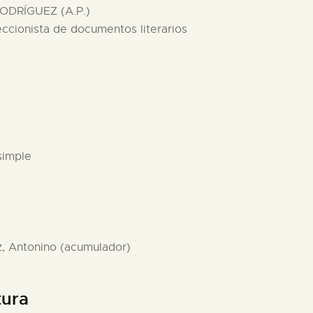
ODRÍGUEZ (A.P.)
eccionista de documentos literarios
simple
z, Antonino (acumulador)
tura