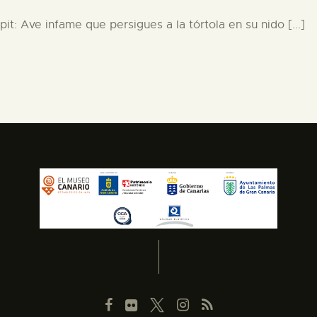
ipit: Ave infame que persigues a la tórtola en su nido [...]