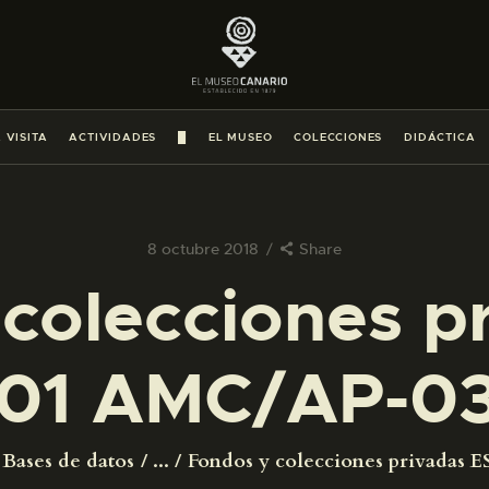
PREPARAR LA VISITA
ACTIVIDADES
 VISITA
ACTIVIDADES
█
EL MUSEO
COLECCIONES
DIDÁCTICA
█
EL MUSEO
8 octubre 2018
Share
colecciones p
COLECCIONES
01 AMC/AP-0
DIDÁCTICA
ESPAÑOL
Bases de datos
...
Fondos y colecciones privadas ES