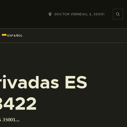
DOCTOR VERNEAU, 2, 35001
ESPAÑOL
rivadas ES
3422
 35001...