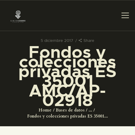
5 diciembre 2017
Share
Fondos y
PREPARAR LA VISITA
colecciones
privadas ES
ACTIVIDADES
35001
AMC/AP-
█
02918
EL MUSEO
Home
Bases de datos
...
Fondos y colecciones privadas ES 35001...
COLECCIONES