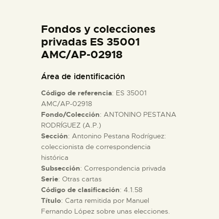
DIDÁCTICA
Fondos y colecciones
ESPAÑOL
privadas ES 35001
AMC/AP-02918
PREPARAR LA VISITA
Área de identificación
Código de referencia
: ES 35001
ACTIVIDADES
AMC/AP-02918
Fondo/Colección
: ANTONINO PESTANA
RODRÍGUEZ (A.P.)
█
Sección
: Antonino Pestana Rodríguez:
coleccionista de correspondencia
EL MUSEO
histórica
Subsección
: Correspondencia privada
Serie
: Otras cartas
COLECCIONES
Código de clasificación
: 4.1.58
Título
: Carta remitida por Manuel
Fernando López sobre unas elecciones.
DIDÁCTICA