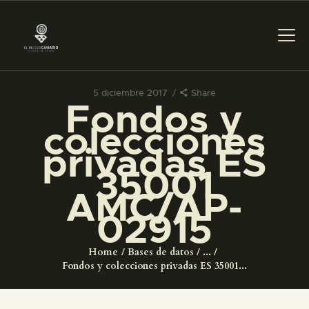
5 diciembre 2017
Share
Fondos y
PREPARAR LA VISITA
colecciones
privadas ES
ACTIVIDADES
35001
AMC/AP-
█
02915
EL MUSEO
Home
Bases de datos
...
Fondos y colecciones privadas ES 35001...
COLECCIONES