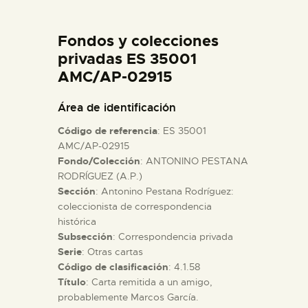
DIDÁCTICA
Fondos y colecciones
ESPAÑOL
privadas ES 35001
AMC/AP-02915
PREPARAR LA VISITA
Área de identificación
Código de referencia
: ES 35001
ACTIVIDADES
AMC/AP-02915
Fondo/Colección
: ANTONINO PESTANA
RODRÍGUEZ (A.P.)
█
Sección
: Antonino Pestana Rodríguez:
coleccionista de correspondencia
EL MUSEO
histórica
Subsección
: Correspondencia privada
Serie
: Otras cartas
COLECCIONES
Código de clasificación
: 4.1.58
Título
: Carta remitida a un amigo,
probablemente Marcos García.
DIDÁCTICA