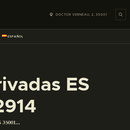
DOCTOR VERNEAU, 2, 35001
ESPAÑOL
rivadas ES
2914
 35001...