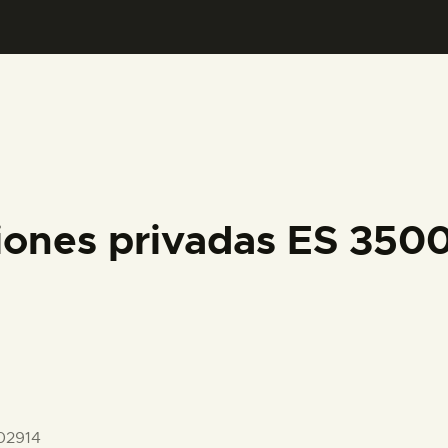
PREPARAR LA VISITA
ACTIVIDADES
█
EL MUSEO
iones privadas ES 35
COLECCIONES
DIDÁCTICA
ESPAÑOL
02914