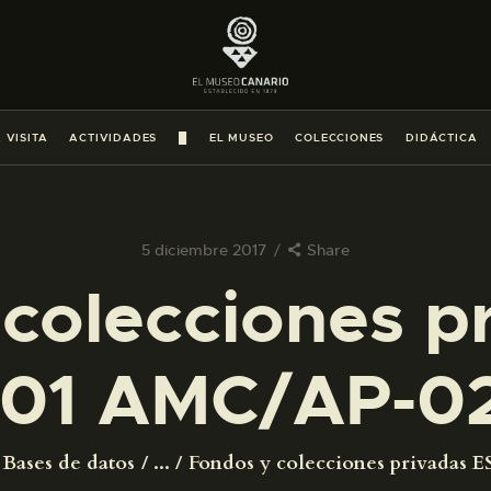
PREPARAR LA VISITA
ACTIVIDADES
 VISITA
ACTIVIDADES
█
EL MUSEO
COLECCIONES
DIDÁCTICA
█
EL MUSEO
5 diciembre 2017
Share
colecciones p
COLECCIONES
01 AMC/AP-0
DIDÁCTICA
ESPAÑOL
Bases de datos
...
Fondos y colecciones privadas ES