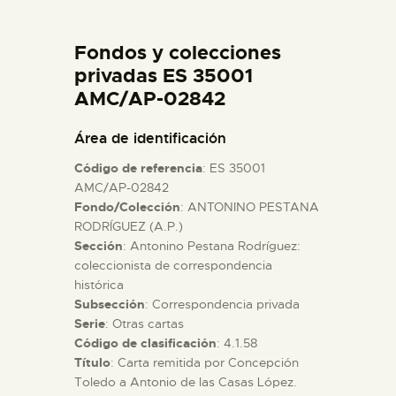
DIDÁCTICA
Fondos y colecciones
ESPAÑOL
privadas ES 35001
AMC/AP-02842
PREPARAR LA VISITA
Área de identificación
Código de referencia
: ES 35001
ACTIVIDADES
AMC/AP-02842
Fondo/Colección
: ANTONINO PESTANA
RODRÍGUEZ (A.P.)
█
Sección
: Antonino Pestana Rodríguez:
coleccionista de correspondencia
EL MUSEO
histórica
Subsección
: Correspondencia privada
Serie
: Otras cartas
COLECCIONES
Código de clasificación
: 4.1.58
Título
: Carta remitida por Concepción
Toledo a Antonio de las Casas López.
DIDÁCTICA