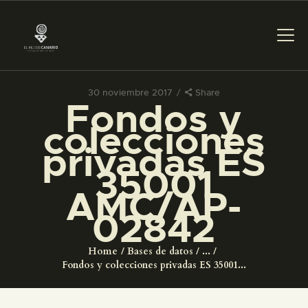
30 noviembre 2017
Share
Fondos y
PREPARAR LA VISITA
colecciones
privadas ES
ACTIVIDADES
35001
AMC/AP-
█
02842
EL MUSEO
Home
Bases de datos
...
Fondos y colecciones privadas ES 35001...
COLECCIONES