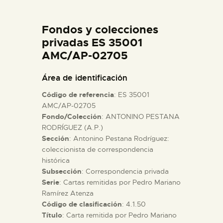
DIDÁCTICA
Fondos y colecciones
ESPAÑOL
privadas ES 35001
AMC/AP-02705
PREPARAR LA VISITA
Área de identificación
Código de referencia
: ES 35001
ACTIVIDADES
AMC/AP-02705
Fondo/Colección
: ANTONINO PESTANA
RODRÍGUEZ (A.P.)
█
Sección
: Antonino Pestana Rodríguez:
coleccionista de correspondencia
EL MUSEO
histórica
Subsección
: Correspondencia privada
Serie
: Cartas remitidas por Pedro Mariano
COLECCIONES
Ramírez Atenza
Código de clasificación
: 4.1.50
Título
: Carta remitida por Pedro Mariano
DIDÁCTICA