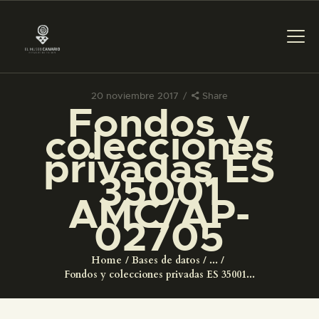
20 noviembre 2017
Share
Fondos y
PREPARAR LA VISITA
colecciones
privadas ES
ACTIVIDADES
35001
AMC/AP-
█
02705
EL MUSEO
Home
Bases de datos
...
Fondos y colecciones privadas ES 35001...
COLECCIONES