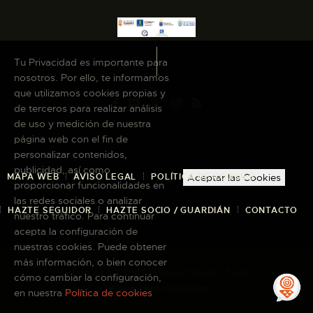
Tu Privacidad es importante para
nosotros. Por ello, te informamos
que utilizamos cookies propias y
de terceros para realizar análisis
de uso y medición de nuestra
página web con el fin de
personalizar contenidos,
publicidad, así como
MAPA WEB
AVISO LEGAL
POLÍTICA DE COOKIES
Aceptar las Cookies
proporcionar funcionalidades en
las redes sociales o analizar
HAZTE SEGUIDOR
HAZTE SOCIO / GUARDIÁN
CONTACTO
nuestro tráfico. Para continuar
acepta la configuración de
nuestras cookies. Puede obtener
más información, o bien conocer
Copyright © 2026 El Museo Canario · Todos
cómo cambiar la configuración,
los derechos reservados
en nuestra
Política de cookies