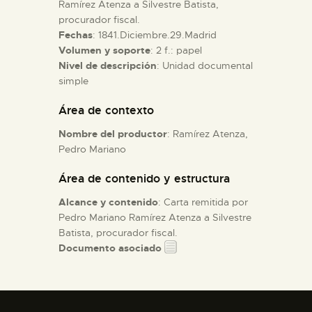
Ramírez Atenza a Silvestre Batista,
procurador fiscal.
ESPAÑOL
Fechas
: 1841.Diciembre.29.Madrid
Volumen y soporte
: 2 f.: papel
Nivel de descripción
: Unidad documental
simple
Área de contexto
Nombre del productor
: Ramírez Atenza,
Pedro Mariano
Área de contenido y estructura
Alcance y contenido
: Carta remitida por
Pedro Mariano Ramírez Atenza a Silvestre
Batista, procurador fiscal.
Documento asociado