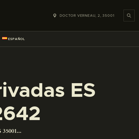
DOCTOR VERNEAU, 2, 35001
ESPAÑOL
rivadas ES
2642
 35001...