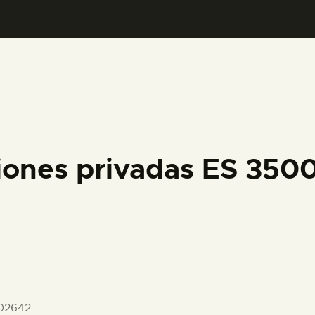
PREPARAR LA VISITA
ACTIVIDADES
█
EL MUSEO
iones privadas ES 35
COLECCIONES
DIDÁCTICA
ESPAÑOL
02642