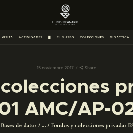
PREPARAR LA VISITA
ACTIVIDADES
 VISITA
ACTIVIDADES
█
EL MUSEO
COLECCIONES
DIDÁCTICA
█
EL MUSEO
15 noviembre 2017
Share
colecciones p
COLECCIONES
01 AMC/AP-0
DIDÁCTICA
ESPAÑOL
Bases de datos
...
Fondos y colecciones privadas ES