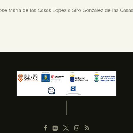
José María de las Casas López a Siro González de las Casas