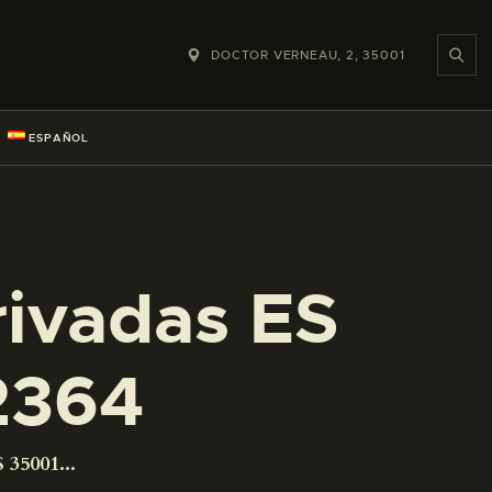
DOCTOR VERNEAU, 2, 35001
ESPAÑOL
rivadas ES
2364
 35001...