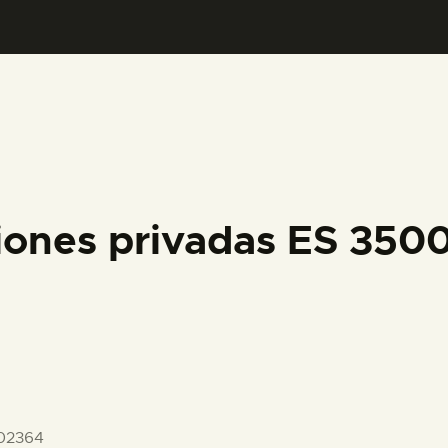
PREPARAR LA VISITA
ACTIVIDADES
█
EL MUSEO
iones privadas ES 35
COLECCIONES
DIDÁCTICA
ESPAÑOL
02364