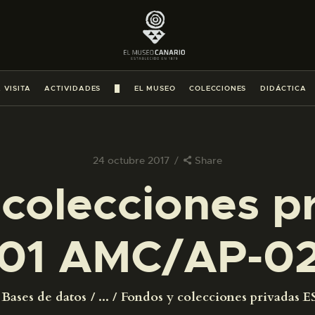
PREPARAR LA VISITA
ACTIVIDADES
 VISITA
ACTIVIDADES
█
EL MUSEO
COLECCIONES
DIDÁCTICA
█
EL MUSEO
24 octubre 2017
Share
colecciones p
COLECCIONES
01 AMC/AP-0
DIDÁCTICA
ESPAÑOL
Bases de datos
...
Fondos y colecciones privadas ES