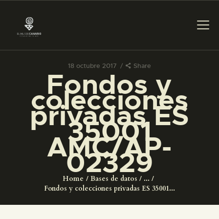
18 octubre 2017
Share
Fondos y
PREPARAR LA VISITA
colecciones
privadas ES
ACTIVIDADES
35001
AMC/AP-
█
02329
EL MUSEO
Home
Bases de datos
...
Fondos y colecciones privadas ES 35001...
COLECCIONES