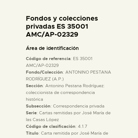
DIDÁCTICA
Fondos y colecciones
ESPAÑOL
privadas ES 35001
AMC/AP-02329
PREPARAR LA VISITA
Área de identificación
Código de referencia
: ES 35001
ACTIVIDADES
AMC/AP-02329
Fondo/Colección
: ANTONINO PESTANA
RODRÍGUEZ (A.P.)
█
Sección
: Antonino Pestana Rodríguez:
coleccionista de correspondencia
EL MUSEO
histórica
Subsección
: Correspondencia privada
Serie
: Cartas remitidas por José María de
COLECCIONES
las Casas López
Código de clasificación
: 4.1.7
Título
: Carta remitida por José María de
DIDÁCTICA