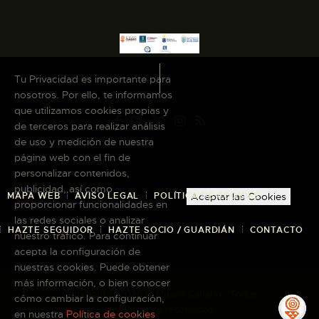
Tu Privacidad es importante para
nosotros. Por ello, te informamos
que utilizamos cookies propias y
de terceros para realizar análisis
de uso y medición de nuestra
página web con el fin de
personalizar contenidos,
publicidad, así como
MAPA WEB
AVISO LEGAL
POLÍTICA DE COOKIES
Aceptar las Cookies
proporcionar funcionalidades en
las redes sociales o analizar
HAZTE SEGUIDOR
HAZTE SOCIO / GUARDIÁN
CONTACTO
nuestro tráfico. Para continuar
acepta la configuración de
nuestras cookies. Puede obtener
más información, o bien conocer
Copyright © 2026 El Museo Canario · Todos
cómo cambiar la configuración,
los derechos reservados
en nuestra
Política de cookies