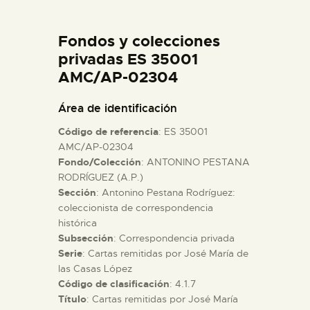
DIDÁCTICA
Fondos y colecciones
ESPAÑOL
privadas ES 35001
AMC/AP-02304
PREPARAR LA VISITA
Área de identificación
Código de referencia
: ES 35001
ACTIVIDADES
AMC/AP-02304
Fondo/Colección
: ANTONINO PESTANA
RODRÍGUEZ (A.P.)
█
Sección
: Antonino Pestana Rodríguez:
coleccionista de correspondencia
EL MUSEO
histórica
Subsección
: Correspondencia privada
Serie
: Cartas remitidas por José María de
COLECCIONES
las Casas López
Código de clasificación
: 4.1.7
Título
: Cartas remitidas por José María
DIDÁCTICA