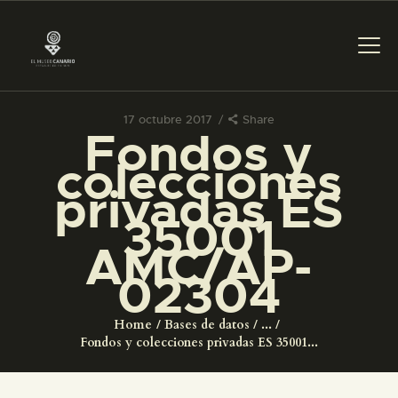
17 octubre 2017
Share
Fondos y
PREPARAR LA VISITA
colecciones
privadas ES
ACTIVIDADES
35001
AMC/AP-
█
02304
EL MUSEO
Home
Bases de datos
...
Fondos y colecciones privadas ES 35001...
COLECCIONES