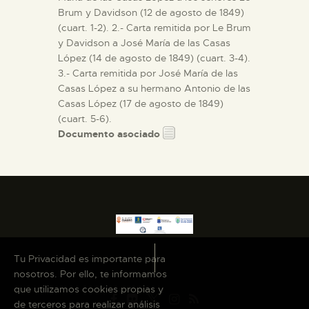
Brum y Davidson (12 de agosto de 1849)
(cuart. 1-2). 2.- Carta remitida por Le Brum
y Davidson a José María de las Casas
López (14 de agosto de 1849) (cuart. 3-4).
3.- Carta remitida por José María de las
Casas López a su hermano Antonio de las
Casas López (17 de agosto de 1849)
(cuart. 5-6).
Documento asociado
Tu Privacidad es importante para
nosotros. Por ello, te informamos
que utilizamos cookies propias y
de terceros para realizar análisis