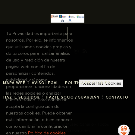
Tu Privacidad es importante para
nosotros. Por ello, te informamos
que utilizamos cookies propias y
de terceros para realizar análisis
de uso y medición de nuestra
página web con el fin de
personalizar contenidos,
publicidad, así como
MAPA WEB
AVISO LEGAL
POLÍTICA DE COOKIES
Aceptar las Cookies
proporcionar funcionalidades en
las redes sociales o analizar
HAZTE SEGUIDOR
HAZTE SOCIO / GUARDIÁN
CONTACTO
nuestro tráfico. Para continuar
acepta la configuración de
nuestras cookies. Puede obtener
más información, o bien conocer
Copyright © 2026 El Museo Canario · Todos
cómo cambiar la configuración,
los derechos reservados
en nuestra
Política de cookies