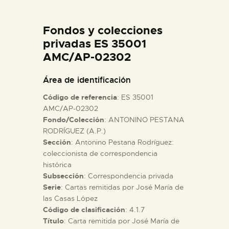
DIDÁCTICA
Fondos y colecciones
ESPAÑOL
privadas ES 35001
AMC/AP-02302
PREPARAR LA VISITA
Área de identificación
Código de referencia
: ES 35001
ACTIVIDADES
AMC/AP-02302
Fondo/Colección
: ANTONINO PESTANA
RODRÍGUEZ (A.P.)
█
Sección
: Antonino Pestana Rodríguez:
coleccionista de correspondencia
EL MUSEO
histórica
Subsección
: Correspondencia privada
Serie
: Cartas remitidas por José María de
COLECCIONES
las Casas López
Código de clasificación
: 4.1.7
Título
: Carta remitida por José María de
DIDÁCTICA