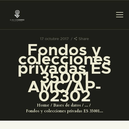
17 octubre 2017
Share
Fondos y
PREPARAR LA VISITA
colecciones
privadas ES
ACTIVIDADES
35001
AMC/AP-
█
02302
EL MUSEO
Home
Bases de datos
...
Fondos y colecciones privadas ES 35001...
COLECCIONES