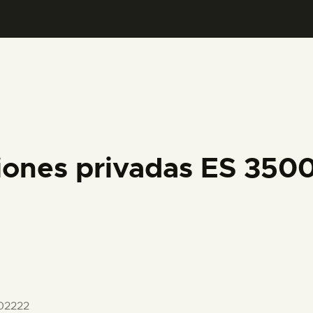
PREPARAR LA VISITA
ACTIVIDADES
█
EL MUSEO
iones privadas ES 35
COLECCIONES
DIDÁCTICA
ESPAÑOL
02222