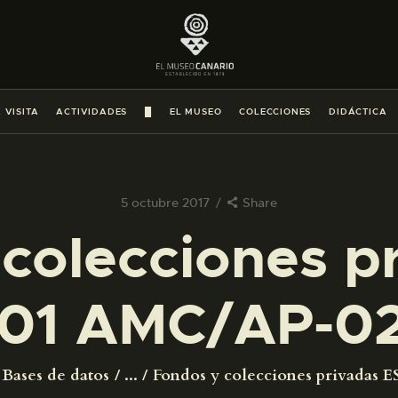
PREPARAR LA VISITA
ACTIVIDADES
 VISITA
ACTIVIDADES
█
EL MUSEO
COLECCIONES
DIDÁCTICA
█
EL MUSEO
5 octubre 2017
Share
colecciones p
COLECCIONES
01 AMC/AP-0
DIDÁCTICA
ESPAÑOL
Bases de datos
...
Fondos y colecciones privadas ES