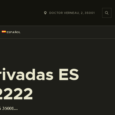
DOCTOR VERNEAU, 2, 35001
ESPAÑOL
rivadas ES
2222
 35001...