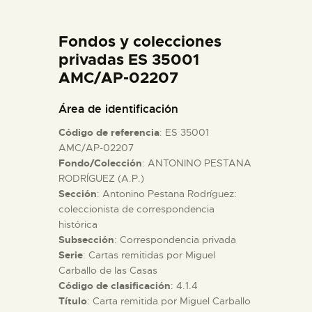
DIDÁCTICA
Fondos y colecciones
ESPAÑOL
privadas ES 35001
AMC/AP-02207
PREPARAR LA VISITA
Área de identificación
Código de referencia
: ES 35001
ACTIVIDADES
AMC/AP-02207
Fondo/Colección
: ANTONINO PESTANA
RODRÍGUEZ (A.P.)
█
Sección
: Antonino Pestana Rodríguez:
coleccionista de correspondencia
EL MUSEO
histórica
Subsección
: Correspondencia privada
Serie
: Cartas remitidas por Miguel
COLECCIONES
Carballo de las Casas
Código de clasificación
: 4.1.4
Título
: Carta remitida por Miguel Carballo
DIDÁCTICA