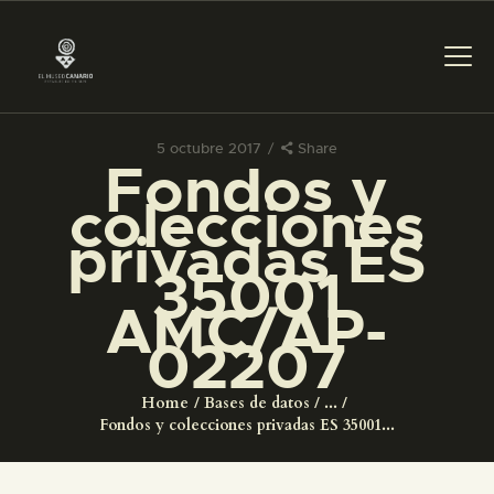
5 octubre 2017
Share
Fondos y
PREPARAR LA VISITA
colecciones
privadas ES
ACTIVIDADES
35001
AMC/AP-
█
02207
EL MUSEO
Home
Bases de datos
...
Fondos y colecciones privadas ES 35001...
COLECCIONES