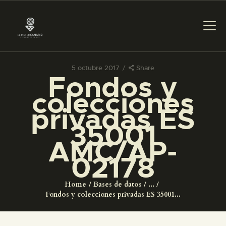
5 octubre 2017
Share
Fondos y
PREPARAR LA VISITA
colecciones
privadas ES
ACTIVIDADES
35001
AMC/AP-
█
02178
EL MUSEO
Home
Bases de datos
...
Fondos y colecciones privadas ES 35001...
COLECCIONES