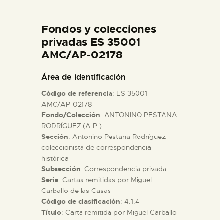
DIDÁCTICA
Fondos y colecciones
ESPAÑOL
privadas ES 35001
AMC/AP-02178
PREPARAR LA VISITA
Área de identificación
Código de referencia
: ES 35001
ACTIVIDADES
AMC/AP-02178
Fondo/Colección
: ANTONINO PESTANA
RODRÍGUEZ (A.P.)
█
Sección
: Antonino Pestana Rodríguez:
coleccionista de correspondencia
EL MUSEO
histórica
Subsección
: Correspondencia privada
Serie
: Cartas remitidas por Miguel
COLECCIONES
Carballo de las Casas
Código de clasificación
: 4.1.4
Título
: Carta remitida por Miguel Carballo
DIDÁCTICA