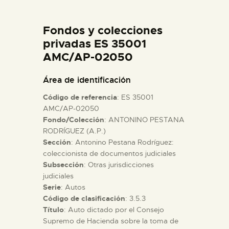
DIDÁCTICA
Fondos y colecciones
ESPAÑOL
privadas ES 35001
AMC/AP-02050
PREPARAR LA VISITA
Área de identificación
Código de referencia
: ES 35001
ACTIVIDADES
AMC/AP-02050
Fondo/Colección
: ANTONINO PESTANA
RODRÍGUEZ (A.P.)
█
Sección
: Antonino Pestana Rodríguez:
coleccionista de documentos judiciales
EL MUSEO
Subsección
: Otras jurisdicciones
judiciales
Serie
: Autos
COLECCIONES
Código de clasificación
: 3.5.3
Título
: Auto dictado por el Consejo
Supremo de Hacienda sobre la toma de
DIDÁCTICA