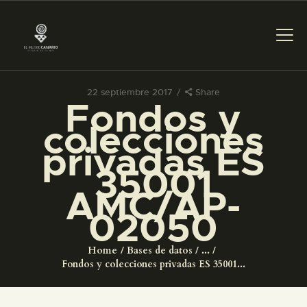
22 septiembre 2017
Share
Fondos y
PREPARAR LA VISITA
colecciones
privadas ES
ACTIVIDADES
35001
AMC/AP-
█
02050
EL MUSEO
Home
Bases de datos
...
Fondos y colecciones privadas ES 35001...
COLECCIONES