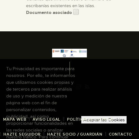
escribanías existentes en las islas.
Documento asociado
Tu Privacidad es importante para
nosotros. Por ello, te informamos
que utilizamos cookies propias y
de terceros para realizar análisis
de uso y medición de nuestra
página web con el fin de
personalizar contenidos,
publicidad, así como
MAPA WEB
AVISO LEGAL
POLÍTICA DE COOKIES
Aceptar las Cookies
proporcionar funcionalidades en
las redes sociales o analizar
HAZTE SEGUIDOR
HAZTE SOCIO / GUARDIÁN
CONTACTO
nuestro tráfico. Para continuar