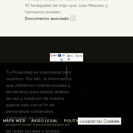
10 fanegadas de trigo que Juan Massieu y
hermanos poseen.
Documento asociado
Tu Privacidad es importante para
nosotros. Por ello, te informamos
que utilizamos cookies propias y
de terceros para realizar análisis
de uso y medición de nuestra
página web con el fin de
personalizar contenidos,
publicidad, así como
MAPA WEB
AVISO LEGAL
POLÍTICA DE COOKIES
Aceptar las Cookies
proporcionar funcionalidades en
las redes sociales o analizar