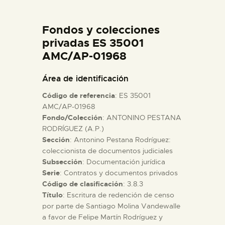
DIDÁCTICA
Fondos y colecciones
ESPAÑOL
privadas ES 35001
AMC/AP-01968
PREPARAR LA VISITA
Área de identificación
Código de referencia
: ES 35001
ACTIVIDADES
AMC/AP-01968
Fondo/Colección
: ANTONINO PESTANA
RODRÍGUEZ (A.P.)
█
Sección
: Antonino Pestana Rodríguez:
coleccionista de documentos judiciales
EL MUSEO
Subsección
: Documentación jurídica
Serie
: Contratos y documentos privados
Código de clasificación
: 3.8.3
COLECCIONES
Título
: Escritura de redención de censo
por parte de Santiago Molina Vandewalle
a favor de Felipe Martín Rodríguez y
DIDÁCTICA