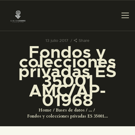
13 julio 2017
Share
Fondos y
PREPARAR LA VISITA
colecciones
privadas ES
ACTIVIDADES
35001
AMC/AP-
█
01968
EL MUSEO
Home
Bases de datos
...
Fondos y colecciones privadas ES 35001...
COLECCIONES