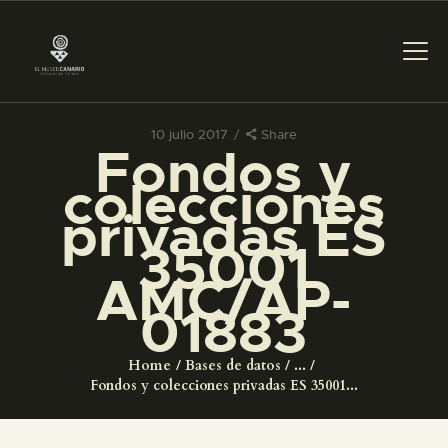
10 julio 2017
Share
Fondos y
PREPARAR LA VISITA
colecciones
privadas ES
ACTIVIDADES
35001
AMC/AP-
█
01883
EL MUSEO
Home
Bases de datos
...
Fondos y colecciones privadas ES 35001...
COLECCIONES