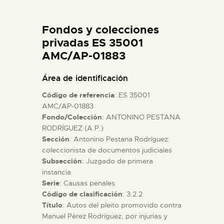
DIDÁCTICA
Fondos y colecciones
ESPAÑOL
privadas ES 35001
AMC/AP-01883
PREPARAR LA VISITA
Área de identificación
Código de referencia
: ES 35001
ACTIVIDADES
AMC/AP-01883
Fondo/Colección
: ANTONINO PESTANA
RODRÍGUEZ (A.P.)
█
Sección
: Antonino Pestana Rodríguez:
coleccionista de documentos judiciales
EL MUSEO
Subsección
: Juzgado de primera
instancia
Serie
: Causas penales
COLECCIONES
Código de clasificación
: 3.2.2
Título
: Autos del pleito promovido contra
Manuel Pérez Rodríguez, por injurias y
DIDÁCTICA