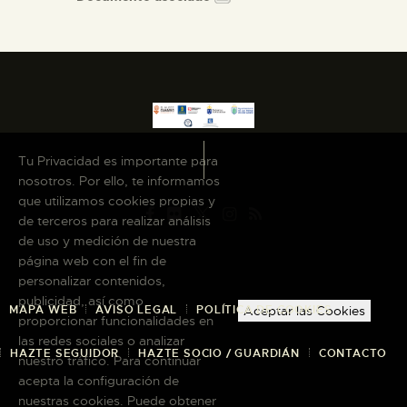
Tu Privacidad es importante para
nosotros. Por ello, te informamos
que utilizamos cookies propias y
de terceros para realizar análisis
de uso y medición de nuestra
página web con el fin de
personalizar contenidos,
publicidad, así como
MAPA WEB
AVISO LEGAL
POLÍTICA DE COOKIES
Aceptar las Cookies
proporcionar funcionalidades en
las redes sociales o analizar
HAZTE SEGUIDOR
HAZTE SOCIO / GUARDIÁN
CONTACTO
nuestro tráfico. Para continuar
acepta la configuración de
nuestras cookies. Puede obtener