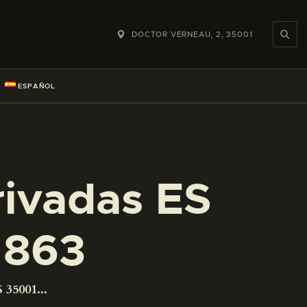
DOCTOR VERNEAU, 2, 35001
ESPAÑOL
rivadas ES
1863
 35001...