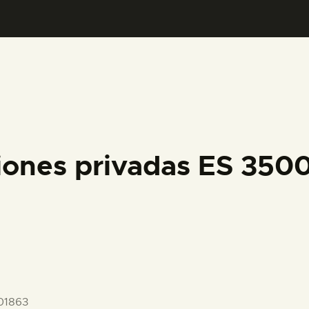
PREPARAR LA VISITA
ACTIVIDADES
█
EL MUSEO
iones privadas ES 35
COLECCIONES
DIDÁCTICA
ESPAÑOL
01863