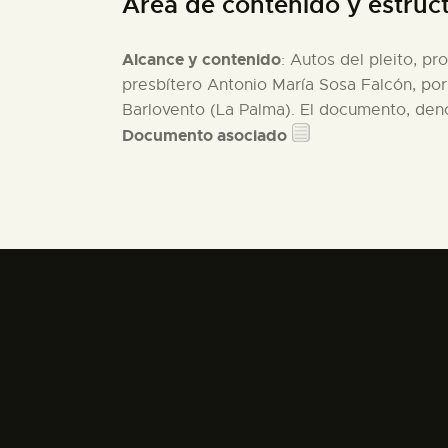
Área de contenido y estruc
Alcance y contenido
: Autos del pleito, p
presbítero Antonio María Sosa Falcón, por
Barlovento (La Palma). El documento, den
Documento asociado