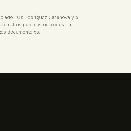
iciado Luis Rodríguez Casanova y el
s tumultos públicos ocurridos en
zas documentales.