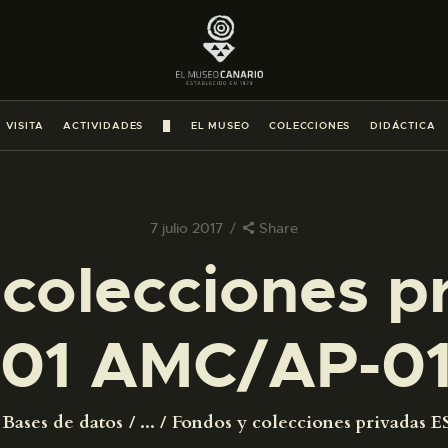
PREPARAR LA VISITA
ACTIVIDADES
 VISITA
ACTIVIDADES
█
EL MUSEO
COLECCIONES
DIDÁCTICA
█
EL MUSEO
7 julio 2017
Share
colecciones p
COLECCIONES
01 AMC/AP-0
DIDÁCTICA
ESPAÑOL
Bases de datos
...
Fondos y colecciones privadas ES