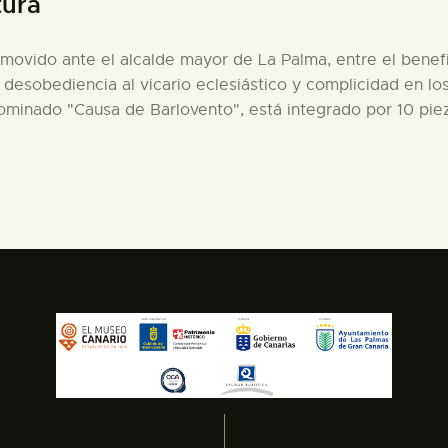
tura
romovido ante el alcalde mayor de La Palma, entre el benef
 desobediencia al vicario eclesiástico y complicidad en lo
ominado "Causa de Barlovento", está integrado por 10 pie