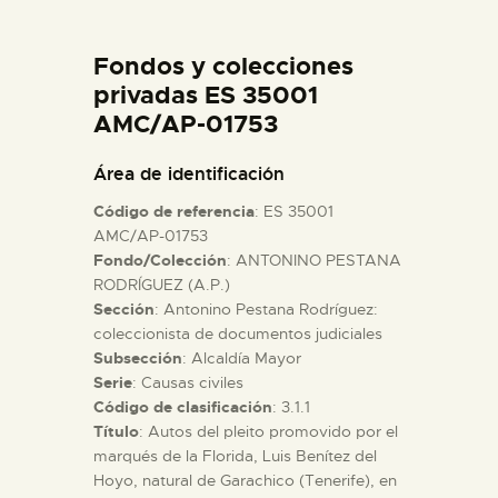
DIDÁCTICA
Fondos y colecciones
ESPAÑOL
privadas ES 35001
AMC/AP-01753
PREPARAR LA VISITA
Área de identificación
Código de referencia
: ES 35001
ACTIVIDADES
AMC/AP-01753
Fondo/Colección
: ANTONINO PESTANA
RODRÍGUEZ (A.P.)
█
Sección
: Antonino Pestana Rodríguez:
coleccionista de documentos judiciales
EL MUSEO
Subsección
: Alcaldía Mayor
Serie
: Causas civiles
Código de clasificación
: 3.1.1
COLECCIONES
Título
: Autos del pleito promovido por el
marqués de la Florida, Luis Benítez del
Hoyo, natural de Garachico (Tenerife), en
DIDÁCTICA