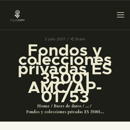
3 julio 2017
Share
Fondos y
PREPARAR LA VISITA
colecciones
privadas ES
ACTIVIDADES
35001
AMC/AP-
█
01753
EL MUSEO
Home
Bases de datos
...
Fondos y colecciones privadas ES 35001...
COLECCIONES