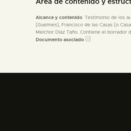
Área de contenido y estruc
Alcance y contenido
: Testimonio de los 
[Guelmes], Francisco de las Casas [o Cas
Melchor Díaz Taño. Contiene el borrador de
Documento asociado