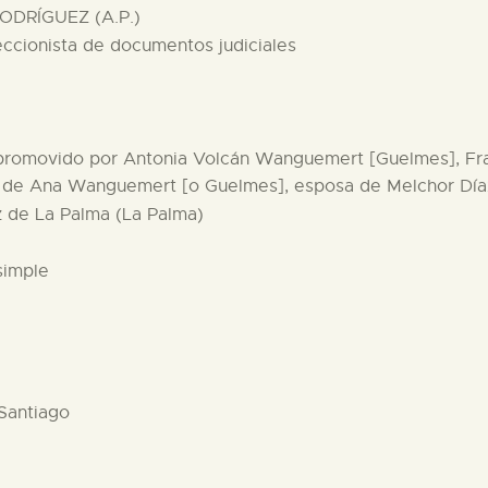
ODRÍGUEZ (A.P.)
eccionista de documentos judiciales
o promovido por Antonia Volcán Wanguemert [Guelmes], Fra
on de Ana Wanguemert [o Guelmes], esposa de Melchor Día
uz de La Palma (La Palma)
simple
 Santiago