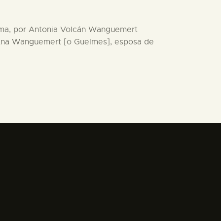
alma, por Antonia Volcán Wanguemert
de Ana Wanguemert [o Guelmes], esposa de