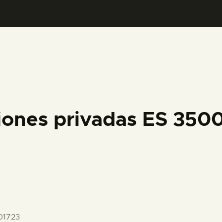
PREPARAR LA VISITA
ACTIVIDADES
█
EL MUSEO
iones privadas ES 35
COLECCIONES
DIDÁCTICA
ESPAÑOL
01723