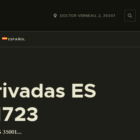
DOCTOR VERNEAU, 2, 35001
ESPAÑOL
rivadas ES
1723
 35001...