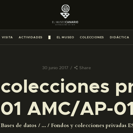
PREPARAR LA VISITA
ACTIVIDADES
 VISITA
ACTIVIDADES
█
EL MUSEO
COLECCIONES
DIDÁCTICA
█
EL MUSEO
30 junio 2017
Share
colecciones p
COLECCIONES
01 AMC/AP-0
DIDÁCTICA
ESPAÑOL
Bases de datos
...
Fondos y colecciones privadas ES