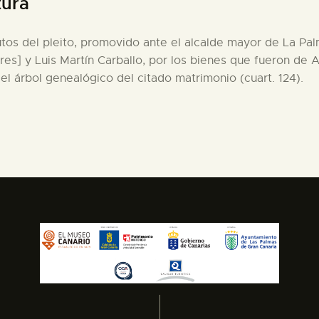
tura
autos del pleito, promovido ante el alcalde mayor de La P
ares] y Luis Martín Carballo, por los bienes que fueron 
l árbol genealógico del citado matrimonio (cuart. 124).