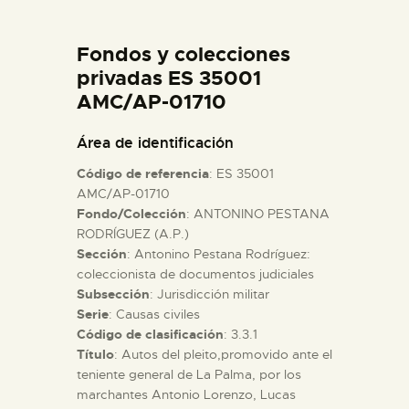
DIDÁCTICA
Fondos y colecciones
ESPAÑOL
privadas ES 35001
AMC/AP-01710
PREPARAR LA VISITA
Área de identificación
Código de referencia
: ES 35001
ACTIVIDADES
AMC/AP-01710
Fondo/Colección
: ANTONINO PESTANA
RODRÍGUEZ (A.P.)
█
Sección
: Antonino Pestana Rodríguez:
coleccionista de documentos judiciales
EL MUSEO
Subsección
: Jurisdicción militar
Serie
: Causas civiles
Código de clasificación
: 3.3.1
COLECCIONES
Título
: Autos del pleito,promovido ante el
teniente general de La Palma, por los
marchantes Antonio Lorenzo, Lucas
DIDÁCTICA