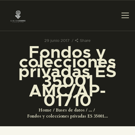
29 junio 2017
Share
Fondos y
PREPARAR LA VISITA
colecciones
privadas ES
ACTIVIDADES
35001
AMC/AP-
█
01710
EL MUSEO
Home
Bases de datos
...
Fondos y colecciones privadas ES 35001...
COLECCIONES