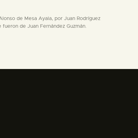
 Alonso de Mesa Ayala, por Juan Rodríguez
que fueron de Juan Fernández Guzmán.