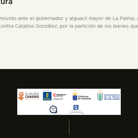
tura
romovido ante el gobernador y alguacil mayor de La Palma,
ontra Catalina González, por la partición de los bienes 