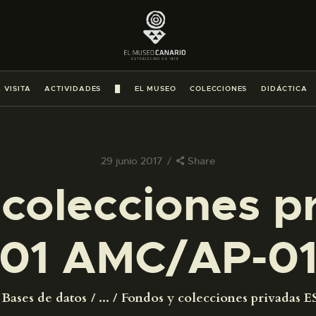
PREPARAR LA VISITA
ACTIVIDADES
 VISITA
ACTIVIDADES
█
EL MUSEO
COLECCIONES
DIDÁCTICA
█
EL MUSEO
29 junio 2017
Share
colecciones p
COLECCIONES
01 AMC/AP-0
DIDÁCTICA
ESPAÑOL
Bases de datos
...
Fondos y colecciones privadas ES