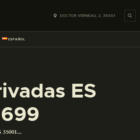
DOCTOR VERNEAU, 2, 35001
ESPAÑOL
rivadas ES
1699
 35001...