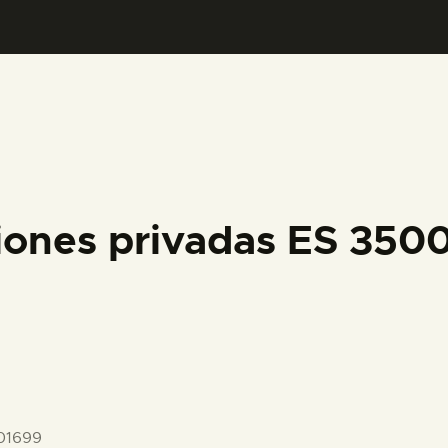
PREPARAR LA VISITA
ACTIVIDADES
█
EL MUSEO
iones privadas ES 35
COLECCIONES
DIDÁCTICA
ESPAÑOL
01699