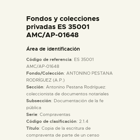
DIDÁCTICA
Fondos y colecciones
ESPAÑOL
privadas ES 35001
AMC/AP-01648
PREPARAR LA VISITA
Área de identificación
Código de referencia
: ES 35001
ACTIVIDADES
AMC/AP-01648
Fondo/Colección
: ANTONINO PESTANA
RODRÍGUEZ (A.P.)
█
Sección
: Antonino Pestana Rodríguez:
coleccionista de documentos notariales
EL MUSEO
Subsección
: Documentación de la fe
pública
Serie
: Compraventas
COLECCIONES
Código de clasificación
: 2.1.4
Título
: Copia de la escritura de
compraventa de parte de un censo
DIDÁCTICA