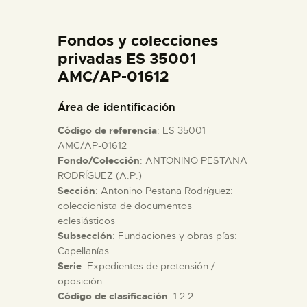
DIDÁCTICA
Fondos y colecciones
ESPAÑOL
privadas ES 35001
AMC/AP-01612
PREPARAR LA VISITA
Área de identificación
Código de referencia
: ES 35001
ACTIVIDADES
AMC/AP-01612
Fondo/Colección
: ANTONINO PESTANA
RODRÍGUEZ (A.P.)
█
Sección
: Antonino Pestana Rodríguez:
coleccionista de documentos
EL MUSEO
eclesiásticos
Subsección
: Fundaciones y obras pías:
Capellanías
COLECCIONES
Serie
: Expedientes de pretensión /
oposición
Código de clasificación
: 1.2.2
DIDÁCTICA