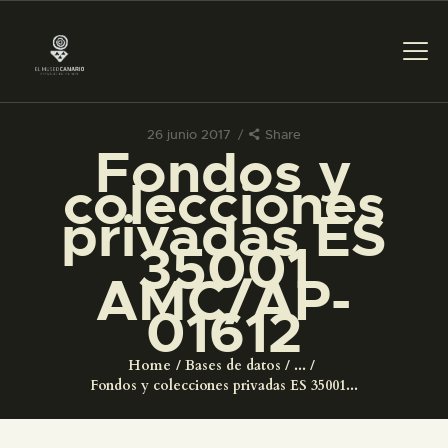
26 junio 2017
Share
Fondos y
PREPARAR LA VISITA
colecciones
privadas ES
ACTIVIDADES
35001
AMC/AP-
█
01612
EL MUSEO
Home
Bases de datos
...
Fondos y colecciones privadas ES 35001...
COLECCIONES